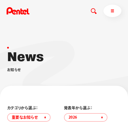
N
e
w
s
商品を探す
商品を探すトップ
お
知
ら
せ
ボールペン
ぺんてるについて
ペン
エナージェル
サインペン
オレンズ
マーカー
ぺんてるについてトップ
シャープペン
メッセージ
カテゴリから選ぶ：
発表年から選ぶ：
消し具
採用情報
重要なお知らせ
2026
ブラッシュ（筆）
運営会社