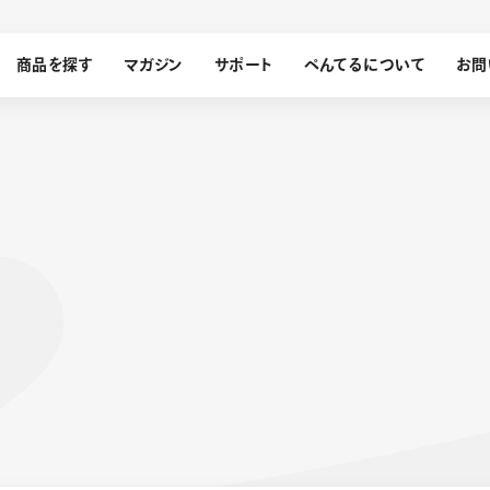
商品を探す
マガジン
サポート
ぺんてるについて
お問
探す
ぺんてるについて
ン
サインペン
オレンズ
メッセージ
採用情報
筆）
運営会社