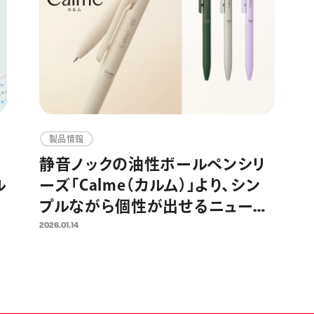
製品情報
静音ノックの油性ボールペンシリ
ル
ーズ「Calme（カルム）」より、シン
プルながら個性が出せるニュート
ラルな新色が登場 “きちんと”見
2026.01.14
す
えて“カジュアル”に使えるボール
再
ペンへ