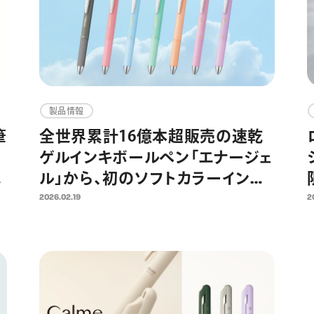
製品情報
筆
全世界累計16億本超販売の速乾
ゲルインキボールペン「エナージェ
が
ル」から、初のソフトカラーインキ
「コハレ」が限定発売 穏やかな
2026.02.19
2
色合いのカラーインキで手書きの
時間を優しく彩る