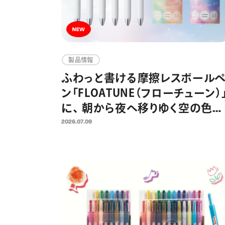
製品情報
ふわっと書ける摩擦レスボール
ン「FLOATUNE（フローチューン）
に、 朝から夜へ移りゆく空の色合
いを表現した限定デザインが登
2026.07.09
場 忙しい毎日の中でふと空を
上げた時のように、リラックス感
ある仕上がりに