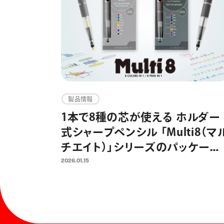
製品情報
1本で8種の芯が使える ホルダー
式シャープペンシル 「Multi8（マ
チエイト）」シリーズのパッケージ
をリニューアル AI時代もアナロ
2026.01.15
グ筆記を欠かさない、思考・創造
る人のためのマルチペンとして
訴求