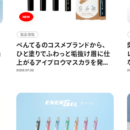
製品情報
ペ
ぺんてるのコスメブランドから、
」
ひと塗りでふわっと垢抜け眉に仕
上がるアイブロウマスカラを発
売 アイブロウペンシルと合わせ
2026.07.02
2
見
使いしやすい シナモンベージュ、
の
アッシュサクラ、ラテグレーの3色
展開