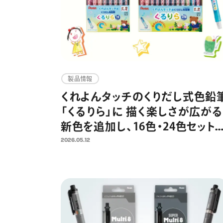
製品情報
くれよんタッチのくりだし式色鉛
「くるりら」に 描く楽しさが広がる
新色を追加し、16色・24色セット
登場 くれよんと色鉛筆のいいと
2026.05.12
こどりで、のびのびと自由なお絵
描きへ