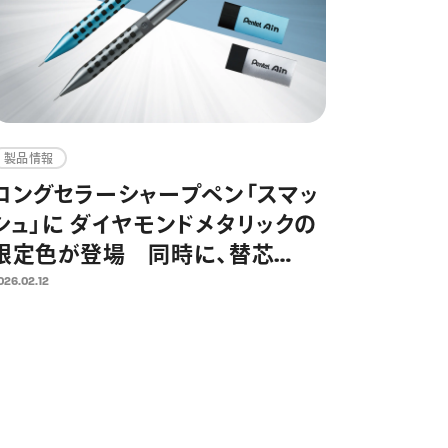
製品情報
ロングセラーシャープペン「スマッ
シュ」に ダイヤモンドメタリックの
限定色が登場 同時に、替芯
「Pentel Ain」限定シークレット企
026.02.12
画第2弾を実施