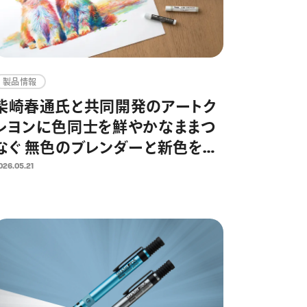
製品情報
柴崎春通氏と共同開発のアートク
レヨンに色同士を鮮やかなままつ
なぐ 無色のブレンダーと新色を加
えた25色セットが登場 混色・グラ
026.05.21
デーション表現がさらに自由に