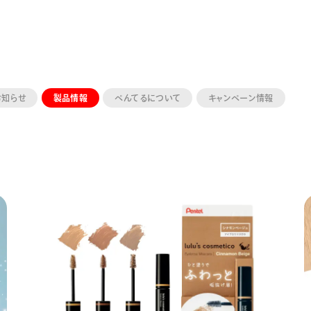
お知らせ
製品情報
ぺんてるについて
キャンペーン情報
ーン 限定
アートクレヨン
くるりら
sign