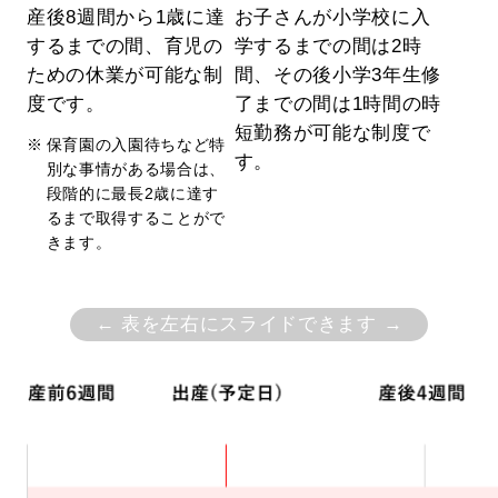
産後8週間から1歳に達
お⼦さんが⼩学校に⼊
するまでの間、育児の
学するまでの間は2時
ための休業が可能な制
間、その後⼩学3年⽣修
度です。
了までの間は1時間の時
短勤務が可能な制度で
保育園の⼊園待ちなど特
す。
別な事情がある場合は、
段階的に最⻑2歳に達す
るまで取得することがで
きます。
← 表を左右にスライドできます →