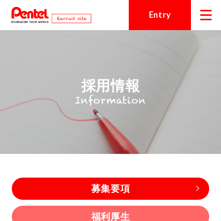
Entry
Entry
はじめに知る、ぺんてる
採用情報
トップメッセージ
さまざまな角度から見る、ぺんて
る
募集要項
福利厚生