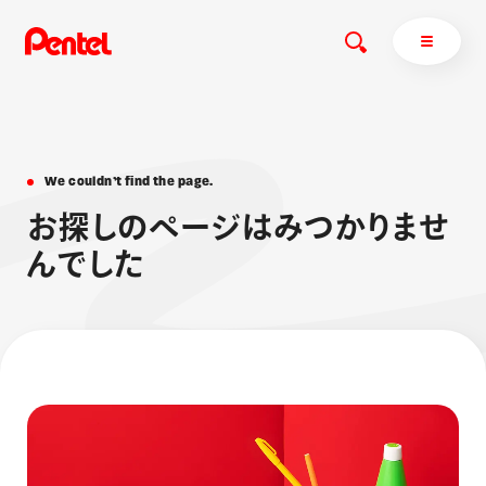
W
e
c
o
u
l
d
n
’
t
f
i
n
d
t
h
e
p
a
g
e
.
商品を探す
お
探
し
の
ペ
ー
ジ
は
み
つ
か
り
ま
せ
商品を探すトップ
ん
で
し
た
ボールペン
ぺんてるについて
ペン
エナージェル
サインペン
オレンズ
マーカー
ぺんてるについてトップ
シャープペン
メッセージ
消し具
採用情報
ブラッシュ（筆）
運営会社