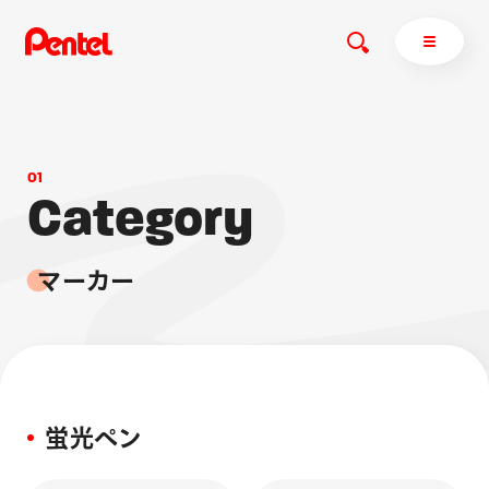
0
1
C
a
t
e
商品を探す
g
o
r
y
商品を探すトップ
マ
ー
カ
ー
ボールペン
ぺんてるについて
ペン
エナージェル
サインペン
オレンズ
マーカー
ぺんてるについてトップ
シャープペン
メッセージ
消し具
採用情報
蛍光ペン
ブラッシュ（筆）
運営会社