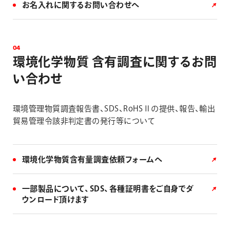
お名入れに関するお問い合わせへ
0
4
環
境
化
学
物
質
含
有
調
査
に
関
す
る
お
問
い
合
わ
せ
環境管理物質調査報告書、SDS、RoHSⅡの提供、報告、輸出
貿易管理令該非判定書の発行等について
環境化学物質含有量調査依頼フォームへ
一部製品について、SDS、各種証明書をご自身でダ
ウンロード頂けます