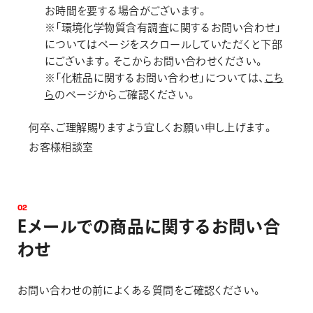
お時間を要する場合がございます。
※「環境化学物質含有調査に関するお問い合わせ」
についてはページをスクロールしていただくと下部
にございます。そこからお問い合わせください。
※「化粧品に関するお問い合わせ」については、
こち
ら
のページからご確認ください。
何卒、ご理解賜りますよう宜しくお願い申し上げます。
お客様相談室
0
2
E
メ
ー
ル
で
の
商
品
に
関
す
る
お
問
い
合
わ
せ
お問い合わせの前によくある質問をご確認ください。