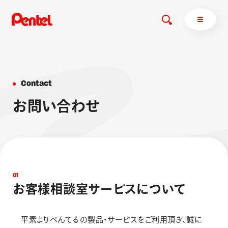
C
o
n
t
a
c
t
商品を探す
お
問
い
合
わ
せ
商品を探すトップ
ボールペン
ぺんてるについて
ペン
エナージェル
サインペン
オレンズ
マーカー
ぺんてるについてトップ
0
1
シャープペン
メッセージ
お
客
様
相
談
室
サ
ー
ビ
ス
に
つ
い
て
消し具
採用情報
ブラッシュ（筆）
運営会社
平素よりぺんてるの製品・サービスをご利用頂き、誠に