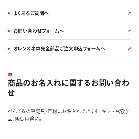
よくあるご質問へ
お問い合わせフォームへ
オレンズネロ先金部品ご注文申込フォームへ
0
3
商
品
の
お
名
入
れ
に
関
す
る
お
問
い
合
わ
せ
ぺんてるの筆記具・画材にお名入れできます。ギフトや記念
品、販促用途に。