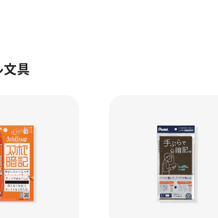
ル文具
ーン 限定
アートクレヨン
くるりら
sign