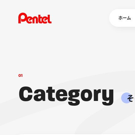
ホーム
商品を
ボールペン
0
1
ペン
C
a
t
e
g
o
r
y
マーカー
シャープペ
エナージェル
そ
消し具
ブラッシュ（
画材
その他