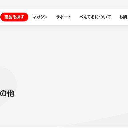
商品を探す
マガジン
サポート
ぺんてるについて
お問
探す
ぺんてるについて
ン
サインペン
オレンズ
の
他
メッセージ
採用情報
筆）
運営会社