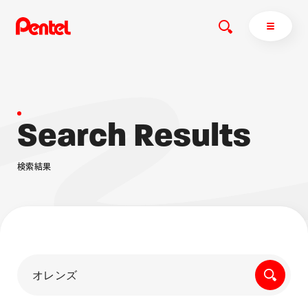
S
e
a
r
c
h
R
e
s
u
l
t
s
商品を探す
商品を探すトップ
検
索
結
果
ボールペン
ぺんてるについて
ペン
エナージェル
サインペン
オレンズ
マーカー
ぺんてるについてトップ
シャープペン
メッセージ
消し具
採用情報
ブラッシュ（筆）
運営会社