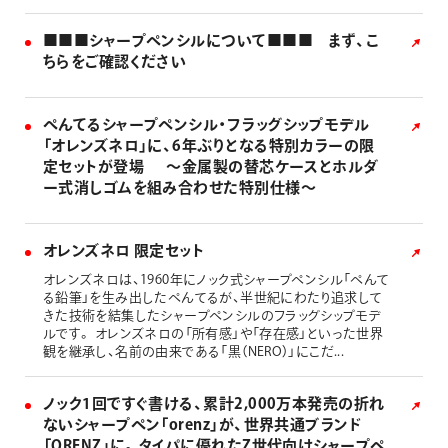
■■■シャープペンシルについて■■■ まず、こ
ちらをご確認ください
ぺんてるシャープペンシル・フラッグシップモデル
「オレンズネロ」に、6年ぶりとなる特別カラーの限
定セットが登場 ～金属製の替芯ケースとホルダ
ー式消しゴムを組み合わせた特別仕様～
オレンズネロ 限定セット
オレンズネロは、1960年にノック式シャープペンシル「ぺんて
る鉛筆」を生み出したぺんてるが、半世紀にわたり追求して
きた技術を結集したシャープペンシルのフラッグシップモデ
ルです。 オレンズネロの「所有感」や「存在感」といった世界
観を継承し、名前の由来である「黒（NERO）」にこだ...
ノック1回ですぐ書ける、累計2,000万本発売の折れ
ないシャープペン「orenz」が、世界共通ブランド
「ORENZ」に。タイパに優れたZ世代向けシャープペ