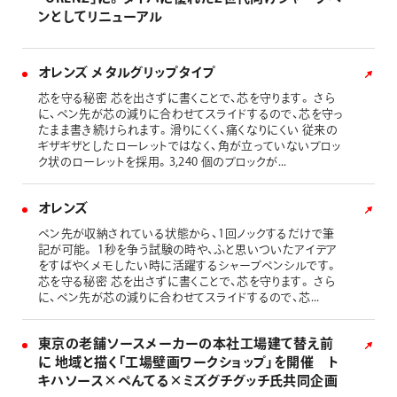
ンとしてリニューアル
オレンズ メタルグリップタイプ
芯を守る秘密 芯を出さずに書くことで、芯を守ります。 さら
に、ペン先が芯の減りに合わせてスライドするので、芯を守っ
たまま書き続けられます。滑りにくく、痛くなりにくい 従来の
ギザギザとしたローレットではなく、角が立っていないブロッ
ク状のローレットを採用。3,240 個のブロックが...
オレンズ
ペン先が収納されている状態から、1回ノックするだけで筆
記が可能。 1秒を争う試験の時や、ふと思いついたアイデア
をすばやくメモしたい時に活躍するシャープペンシルです。
芯を守る秘密 芯を出さずに書くことで、芯を守ります。 さら
に、ペン先が芯の減りに合わせてスライドするので、芯...
東京の老舗ソースメーカーの本社工場建て替え前
に 地域と描く「工場壁画ワークショップ」を開催 ト
キハソース×ぺんてる×ミズグチグッチ氏共同企画