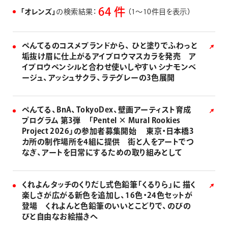
画材
64 件
「オレンズ」
の検索結果：
（1〜10件目を表示）
その他
ぺんてるのコスメブランドから、 ひと塗りでふわっと
垢抜け眉に仕上がるアイブロウマスカラを発売 ア
イブロウペンシルと合わせ使いしやすい シナモンベ
ージュ、アッシュサクラ、ラテグレーの3色展開
ぺんてる、BnA、TokyoDex、壁画アーティスト育成
プログラム 第3弾 「Pentel × Mural Rookies
Project 2026」の参加者募集開始 東京・日本橋3
カ所の制作場所を4組に提供 街と人をアートでつ
なぎ、アートを日常にするための取り組みとして
くれよんタッチのくりだし式色鉛筆「くるりら」に 描く
楽しさが広がる新色を追加し、16色・24色セットが
登場 くれよんと色鉛筆のいいとこどりで、のびの
びと自由なお絵描きへ