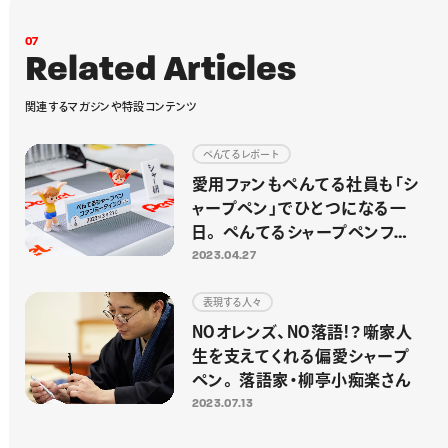
0
7
R
e
l
a
t
e
d
A
r
t
i
c
l
e
s
関
連
す
る
マ
ガ
ジ
ン
や
特
設
コ
ン
テ
ン
ツ
ぺんてるレポート
愛用ファンもぺんてる社員も「シ
ャープペン」でひとつになる一
日。 ぺんてるシャープペンファ
ンミーティング2023をレポート！
2023.04.27
表現する人々
NOオレンズ、NO落語!？噺家人
生を支えてくれる偏愛シャープ
ペン。 落語家・柳亭小痴楽さん
2023.07.13