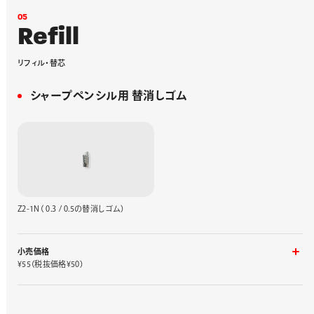
0
5
R
e
f
i
l
l
リ
フ
ィ
ル
・
替
芯
シャープペンシル用 替消しゴム
Z2-1N（ 0.3 / 0.5の替消しゴム）
小売価格
¥55（税抜価格¥50）
入り数
品番
1ケース4コ入り
Z2-1N