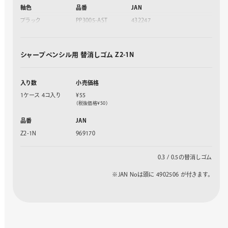
軸色
品番
JAN
ブラック
PP3005-AST
432247
グリーンブラック
PP3005-DAST
432254
カーボンブラック
PP3005-ZAST
432261
シャープペンシル用 替消しゴム Z2-1N
入り数
小売価格
1ケース 4コ入り
¥55
（税抜価格¥50）
品番
JAN
Z2-1N
969170
0.3 / 0.5の替消しゴム
※JAN Noは頭に 4902506 が付きます。