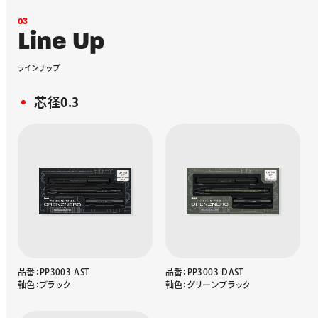
0
3
L
i
n
e
U
p
ラ
イ
ン
ナ
ッ
プ
芯径0.3
品番：PP3003-AST
品番：PP3003-DAST
軸色：ブラック
軸色：グリーンブラック