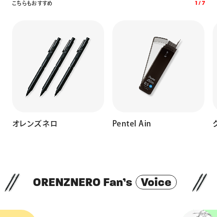
こ
ち
ら
も
お
す
す
め
1
/
7
し
オレンズネロ
Pentel Ain
ORENZNERO Fan’s
Voice
OREN