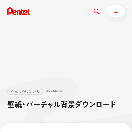
商品を探す
商品を探すトップ
ボールペン
ぺんてるについて
ペン
エナージェル
サインペン
オレンズ
ぺ
ん
て
る
に
つ
い
て
2
0
2
1
.
0
1
.
1
2
マーカー
ぺんてるについてトップ
壁
紙
・
バ
ー
チ
ャ
ル
背
景
ダ
ウ
ン
ロ
ー
ド
シャープペン
メッセージ
消し具
採用情報
ブラッシュ（筆）
運営会社