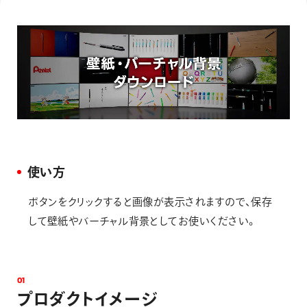
画材
その他
使い方
ボタンをクリックすると画像が表示されますので、保存
して壁紙やバーチャル背景としてお使いください。
0
1
プ
ロ
ダ
ク
ト
イ
メ
ー
ジ