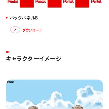
バックパネルB
ダウンロード
0
3
キ
ャ
ラ
ク
タ
ー
イ
メ
ー
ジ