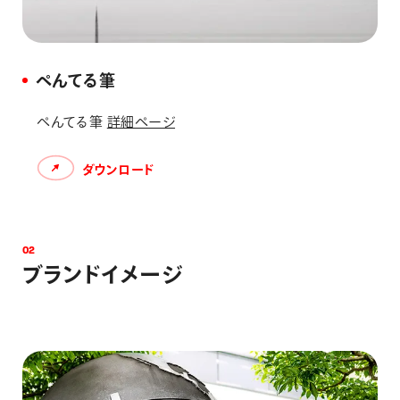
ぺんてる筆
ぺんてる筆
詳細ページ
ダウンロード
0
2
ブ
ラ
ン
ド
イ
メ
ー
ジ