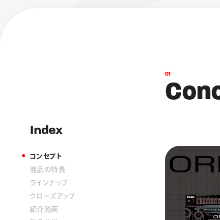
0
1
C
o
n
Index
コンセプト
商品の特長
ラインナップ
クローズアップ
紹介動画