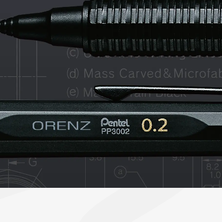
ーン 限定
アートクレヨン
くるりら
sign