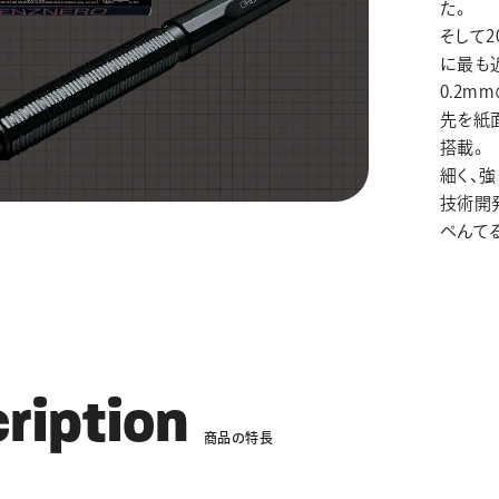
た。
そして2
に最も近
0.2
先を紙
搭載。
細く、
技術開
ぺんて
c
r
i
p
t
i
o
n
商
品
の
特
長