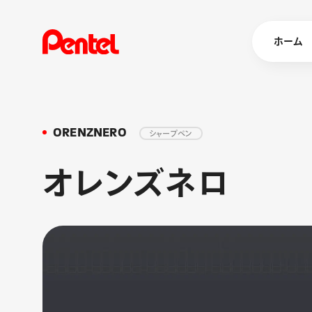
ホーム
ORENZNERO
シャープペン
商品を
ボールペン
オレンズネロ
ペン
マーカー
シャープペ
エナージェル
消し具
ブラッシュ（
画材
その他