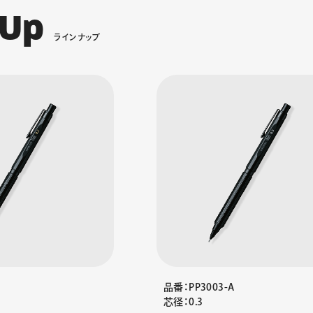
U
p
ラ
イ
ン
ナ
ッ
プ
品番：PP3003-A
芯径：0.3