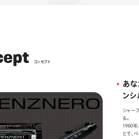
c
e
p
t
コ
ン
セ
プ
ト
あな
ンシ
シャー
る。
196
とで、