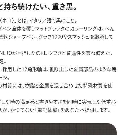
と持ち続けたい、重き黒。
O（ネロ）」とは、イタリア語で黒のこと。
プペン全体を覆うマットブラックのカラーリングは、ぺん
歴代シャープペン、グラフ1000やスマッシュを継承して
。
NZNEROが目指したのは、タフさと普遍性を兼ね備えた、
健。
に採用した12角形軸は、削り出した金属部品のような塊
ージ。
の材質には、樹脂と金属を混ぜ合わせた特殊材質を使
プした時の満足感と書きやすさを同時に実現した低重心
スが、かつてない「筆記体験」をあなたへ提供します。