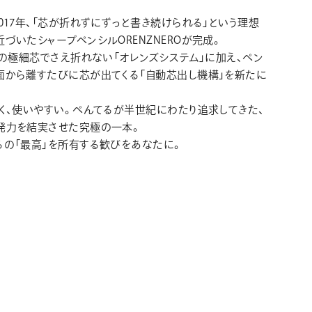
017年、「芯が折れずにずっと書き続けられる」という理想
づいたシャープペンシルORENZNEROが完成。
mmの極細芯でさえ折れない「オレンズシステム」に加え、ペン
面から離すたびに芯が出てくる「自動芯出し機構」を新たに
強く、使いやすい。ぺんてるが半世紀にわたり追求してきた、
発力を結実させた究極の一本。
るの「最高」を所有する歓びをあなたに。