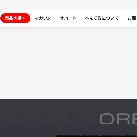
商品を探す
マガジン
サポート
ぺんてるについて
お問
探す
ぺんてるについて
ン
サインペン
オレンズ
メッセージ
採用情報
筆）
運営会社