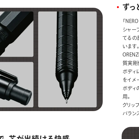
ずっ
「NER
シャー
てるの
います
ORE
質実剛
ボディ
をイメ
ボディ
用。
グリッ
バラン
で、芯が出続ける快感。