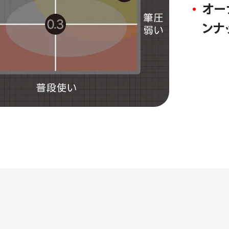
オー
ンナ