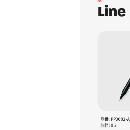
0
3
L
i
n
e
品番：PP3002-A
芯径：0.2