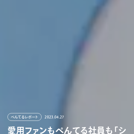
ぺんてるレポート
2023.04.27
愛
用
フ
ァ
ン
も
ぺ
ん
て
る
社
員
も
「
シ