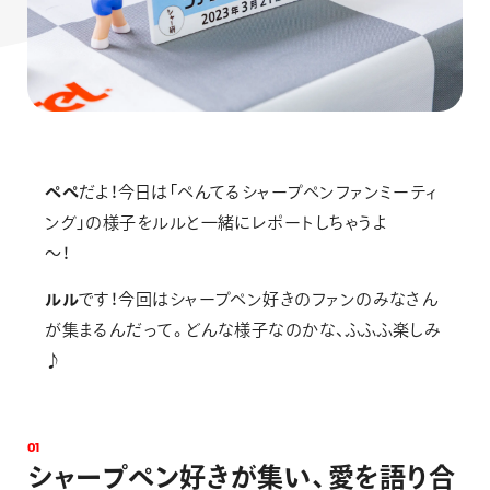
ペペ
だよ！今日は「ぺんてるシャープペンファンミーティ
ング」の様子をルルと一緒にレポートしちゃうよ
～！
ルル
です！今回はシャープペン好きのファンのみなさん
が集まるんだって。どんな様子なのかな、ふふふ楽しみ
♪
0
1
シ
ャ
ー
プ
ペ
ン
好
き
が
集
い
、
愛
を
語
り
合