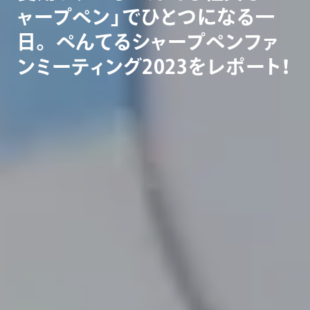
ャ
ー
プ
ペ
ン
」
で
ひ
と
つ
に
な
る
一
日
。
ぺ
ん
て
る
シ
ャ
ー
プ
ペ
ン
フ
ァ
ン
ミ
ー
テ
ィ
ン
グ
2
0
2
3
を
レ
ポ
ー
ト
！