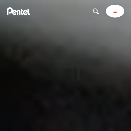
商品を探す
商品を探すトップ
ボールペン
ぺんてるについて
ペン
エナージェル
サインペン
オレンズ
マーカー
ぺんてるについてトップ
シャープペン
メッセージ
消し具
採用情報
ブラッシュ（筆）
運営会社