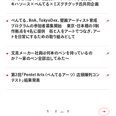
キハソース×ぺんてる×ミズグチグッチ氏共同企画
ぺんてる、BnA、TokyoDex、壁画アーティスト育成
プログラムの参加者募集開始 東京・日本橋の3制
作拠点を4名に提供 街と人をアートでつなぎ、アー
トを日常にするための取り組みとして
文具メーカー社員は何本のペンを持っているの
か？〜家のペン全部出してみた〜
第2回「Pentel Arts（ぺんてるアーツ） 店頭陳列コン
テスト」結果発表
1
2
…
5