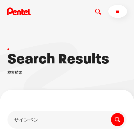
S
e
a
r
c
h
R
e
s
u
l
t
s
商品を探す
商品を探すトップ
検
索
結
果
ボールペン
ぺんてるについて
ペン
エナージェル
サインペン
オレンズ
マーカー
ぺんてるについてトップ
シャープペン
メッセージ
消し具
採用情報
ブラッシュ（筆）
運営会社