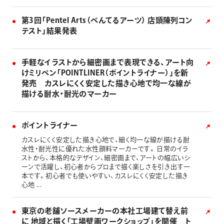
第3回「Pentel Arts（ぺんてるアーツ） 店頭陳列コン
テスト」結果発表
手軽なイラストから細密画まで表現できる、アート向
けミリペン「POINTLINER（ポイントライナー）」を新
発売 カスレにくく安定した描き心地で均一な線が
描ける耐水・耐光のマーカー
ポイントライナー
カスレにくく安定した描き心地で、細く均一な線が描ける耐
水性・耐光性に優れた水性顔料マーカーです。 日常のイラ
ストから、本格的なデザイン、細密画まで、アートの幅広いシ
ーンで活躍し、初心者からプロまで描く楽しさを引き出す一
本です。初心者でも使いやすい、カスレにくく安定した描き
心地 ...
東京の老舗ソースメーカーの本社工場建て替え前
に 地域と描く「工場壁画ワークショップ」を開催 ト