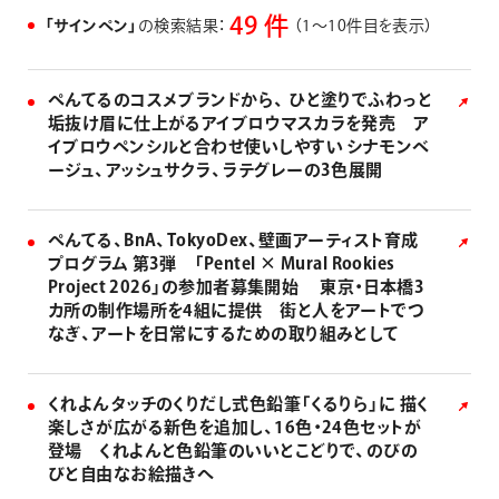
画材
49 件
「サインペン」
の検索結果：
（1〜10件目を表示）
その他
ぺんてるのコスメブランドから、 ひと塗りでふわっと
垢抜け眉に仕上がるアイブロウマスカラを発売 ア
イブロウペンシルと合わせ使いしやすい シナモンベ
ージュ、アッシュサクラ、ラテグレーの3色展開
ぺんてる、BnA、TokyoDex、壁画アーティスト育成
プログラム 第3弾 「Pentel × Mural Rookies
Project 2026」の参加者募集開始 東京・日本橋3
カ所の制作場所を4組に提供 街と人をアートでつ
なぎ、アートを日常にするための取り組みとして
くれよんタッチのくりだし式色鉛筆「くるりら」に 描く
楽しさが広がる新色を追加し、16色・24色セットが
登場 くれよんと色鉛筆のいいとこどりで、のびの
びと自由なお絵描きへ