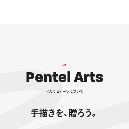
0
3
P
e
n
t
e
l
A
r
t
s
ぺ
ん
て
る
ア
ー
ツ
に
つ
い
て
手描きを、贈ろう。