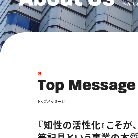
ぺ
ん
て
0
1
フローチュ
T
o
p
M
e
s
s
a
g
e
Skyly De
ト
ッ
プ
メ
ッ
セ
ー
ジ
『知性の活性化』こそが、
筆記具という事業の本質