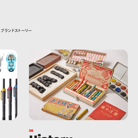
ブ
ラ
ン
ド
ス
ト
ー
リ
ー
0
6