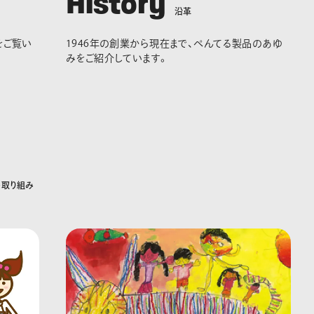
H
i
s
t
o
r
y
沿
革
をご覧い
1946年の創業から現在まで、ぺんてる製品のあゆ
みをご紹介しています。
の
取
り
組
み