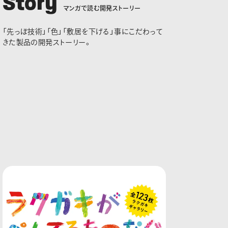
S
t
o
r
y
マ
ン
ガ
で
読
む
開
発
ス
ト
ー
リ
ー
「先っぽ技術」「色」「敷居を下げる」事にこだわって
きた製品の開発ストーリー。