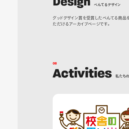
D
e
s
i
g
n
ぺ
ん
て
る
デ
ザ
イ
ン
グッドデザイン賞を受賞したぺんてる商品
ただけるアーカイブページです。
0
8
A
c
t
i
v
i
t
i
e
s
私
た
ち