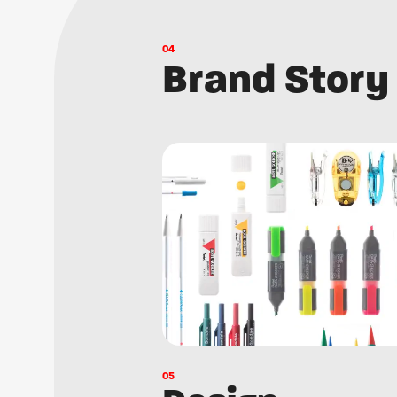
0
4
B
r
a
n
d
S
t
o
r
y
0
5