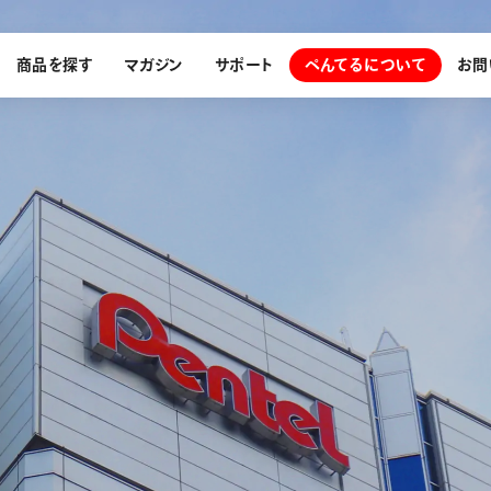
商品を探す
マガジン
サポート
ぺんてるについて
お問
探す
ぺんてるについて
ン
サインペン
オレンズ
メッセージ
採用情報
筆）
運営会社