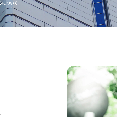
る
に
つ
い
て
ーン 限定
アートクレヨン
くるりら
sign
。