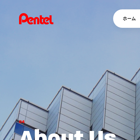
ホーム
商品を
ボールペン
ペン
マーカー
シャープペ
エナージェル
消し具
ブラッシュ（
0
4
画材
その他
A
b
o
u
t
U
s