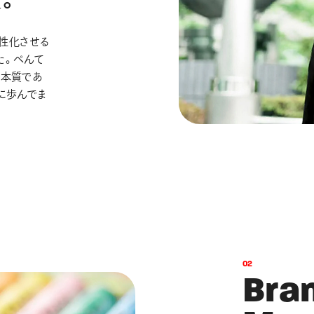
性化させる
た。ぺんて
の本質であ
に歩んでま
0
2
B
r
a