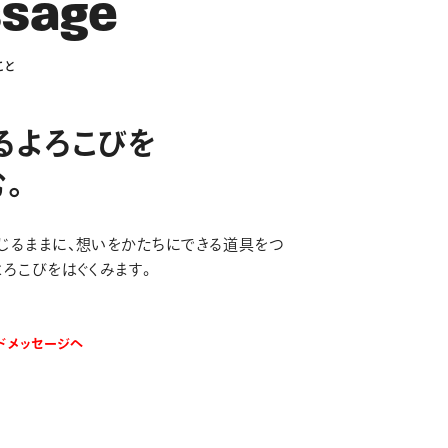
s
s
a
g
e
こ
と
るよろこびを
む。
じるままに、想いをかたちにできる道具をつ
よろこびをはぐくみます。
ドメッセージへ