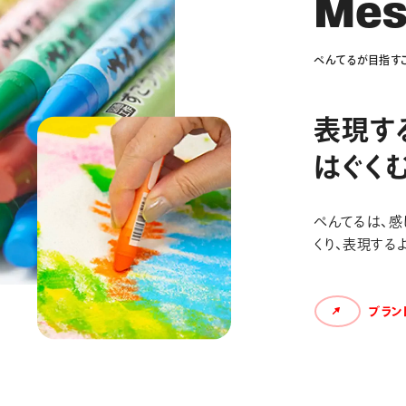
M
e
ぺ
ん
て
る
が
目
指
す
表現す
はぐく
ぺんてるは、感
くり、表現する
ブラン