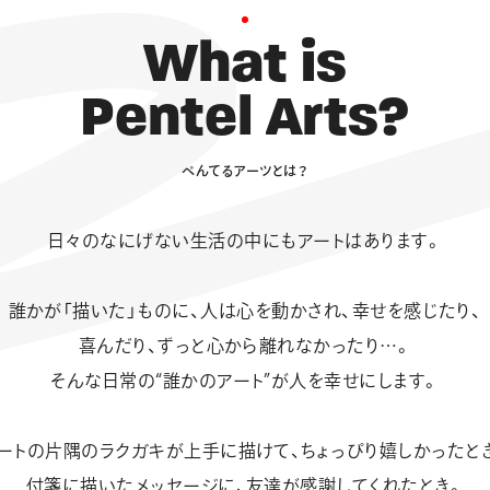
W
h
a
t
i
s
P
e
n
t
e
l
A
r
t
s
?
ぺ
ん
て
る
ア
ー
ツ
と
は
？
日々のなにげない生活の中にも
アートはあります。
誰かが「描いた」ものに、
人は心を動かされ、幸せを感じたり、
喜んだり、ずっと心から離れなかったり…。
そんな日常の“誰かのアート”が人を幸せにします。
ートの片隅のラクガキが上手に描けて、
ちょっぴり嬉しかったと
付箋に描いたメッセージに、
友達が感謝してくれたとき。