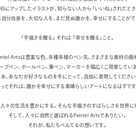
SNSにアップしたイラストが、
知らない人から「いいね」されたとき
は自分自身を、大切な人を、
まだ見ぬ誰かを、幸せにすることがで
「手描きを贈る」 それは 「幸せを贈る」こと。
entel Artsは豊富な色、多種多様のペン先、
さまざまな素材の画
ープペン、ボールペン、筆ペン、マーカーを
幅広くご用意してい
さあ、あなたが好きなものを手にとって、
自由に表現してください
きっとそれは、誰かを幸せにする
素晴らしいアートになるはずです
、人々の生活を豊かにする。
そんな手描きの
すばらしさを世界に
そして、人々に自然と選ばれるPentel Artsでありたい。
それが、私たちぺんてるの想いです。