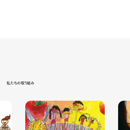
s
私
た
ち
の
取
り
組
み