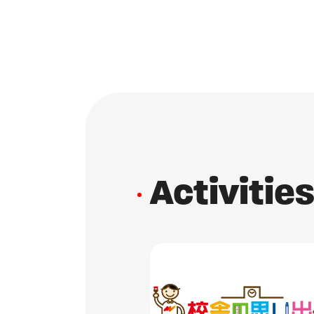
A
c
t
i
v
i
t
i
e