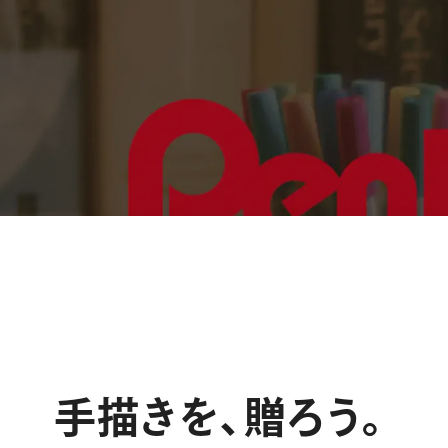
ーン 限定
アートクレヨン
くるりら
sign
手
描
き
を
、
贈
ろ
う
。