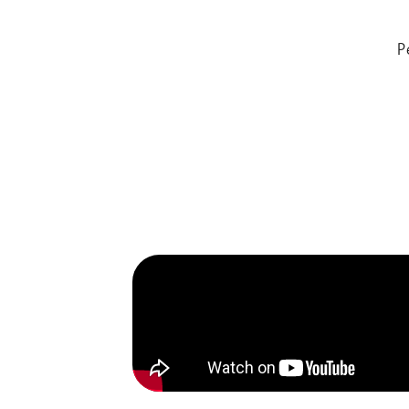
P
P
e
n
t
e
l
A
r
t
s