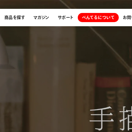
商品を探す
マガジン
サポート
ぺんてるについて
お問
探す
ぺんてるについて
ン
サインペン
オレンズ
メッセージ
採用情報
筆）
運営会社