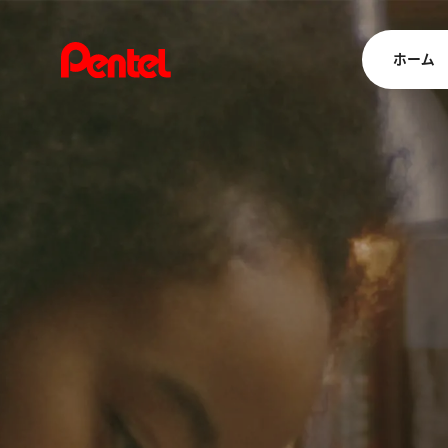
ホーム
商品を
ボールペン
ペン
マーカー
シャープペ
エナージェル
消し具
ブラッシュ（
画材
その他