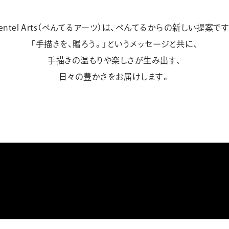
entel Arts（ぺんてるアーツ）は、
ぺんてるからの新しい提案です
「手描きを、贈ろう。」という
メッセージと共に、
手描きの温もりや楽しさが生み出す、
日々の豊かさをお届けします。
ぺ
ん
て
る
ア
ー
ツ