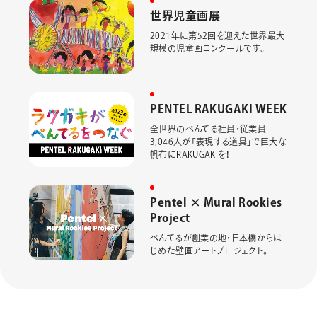
世
界
児
童
画
展
2021年に第52回を迎えた世界最大
規模の児童画コンクールです。
P
E
N
T
E
L
R
A
K
U
G
A
K
I
W
E
E
K
全世界のぺんてる社員・従業員
3,046人が「表現する道具」で巨大な
帆布にRAKUGAKIを！
P
e
n
t
e
l
×
M
u
r
a
l
R
o
o
k
i
e
s
P
r
o
j
e
c
t
ぺんてるが創業の地・日本橋からは
じめた壁画アートプロジェクト。