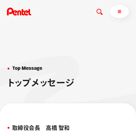
商品を探す
T
o
p
M
e
s
s
a
g
e
商品を探すトップ
ボールペン
ト
ッ
プ
メ
ッ
セ
ー
ジ
ぺんてるについて
ペン
エナージェル
サインペン
オレンズ
マーカー
ぺんてるについてトップ
シャープペン
メッセージ
消し具
採用情報
取締役会⻑ 高橋 智和
ブラッシュ（筆）
運営会社