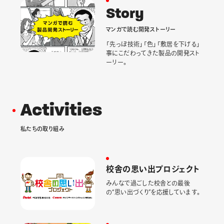
S
t
o
r
y
マ
ン
ガ
で
読
む
開
発
ス
ト
ー
リ
ー
「先っぽ技術」「色」「敷居を下げる」
事にこだわってきた製品の開発スト
ーリー。
A
c
t
i
v
i
t
i
e
s
私
た
ち
の
取
り
組
み
校
舎
の
思
い
出
プ
ロ
ジ
ェ
ク
ト
みんなで過ごした校舎との最後
の“思い出づくり”を応援しています。