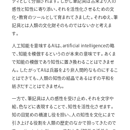
ティとして分類されます。しかし筆記具は古来より人の
感性と知性に寄り添い、それを活性化させるための文
化・教育のツールとして育まれてきました。それゆえ、筆
記具とは人類の文化財そのものではないかと考えま
す。
人工知能を意味するAIは、artificial intelligenceの略
で、知能を模倣するというのが本来の意味です。あくま
で知能の模倣であり知性に置き換わることはできませ
ん。したがってAIは兵器をより非人間的なものにするこ
とはできても、人類の知性の結晶であるはずの平和を
紡ぎだすことはできません。
一方で、筆記具は人の感性を受け止め、それを文字や
絵、色などに表現することで、知性を活性化させます。
知の目覚めの橋渡し役を担い、人の知性を文化にまで
引き上げる役割を人類の歴史のなかで担ってきたので