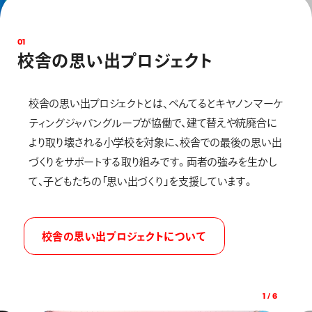
画材
その他
0
1
校
舎
の
思
い
出
プ
ロ
ジ
ェ
ク
ト
校舎の思い出プロジェクトとは､ぺんてるとキヤノンマーケ
ティングジャパングループが協働で、建て替えや統廃合に
より取り壊される小学校を対象に、校舎での最後の思い出
づくりをサポートする取り組みです。両者の強みを生かし
て、子どもたちの「思い出づくり」を支援しています。
校舎の思い出プロジェクトについて
1
/
6