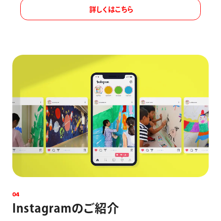
詳しくはこちら
0
4
I
n
s
t
a
g
r
a
m
の
ご
紹
介