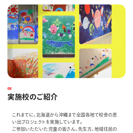
0
2
実
施
校
の
ご
紹
介
これまでに、北海道から沖縄まで全国各地で校舎の思
い出プロジェクトを実施しています。
ご参加いただいた児童の皆さん、先生方、地域住民の