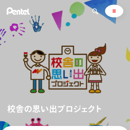
商品を探す
商品を探すトップ
ボールペン
ぺんてるについて
ペン
エナージェル
サインペン
オレンズ
マーカー
ぺんてるについてトップ
シャープペン
メッセージ
校
舎
の
思
い
出
プ
ロ
ジ
ェ
ク
ト
消し具
採用情報
ブラッシュ（筆）
運営会社