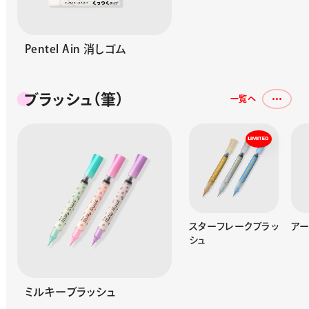
Pentel Ain 消しゴム
ブラッシュ（筆）
一覧へ
筆touch サインペン
スターフレークブラッ
アー
シュ
ミルキーブラッシュ