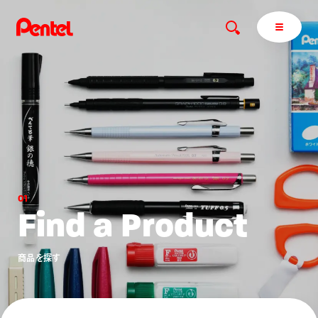
商品を探す
商品を探すトップ
ボールペン
0
1
ぺんてるについて
ペン
エナージェル
サインペン
オレンズ
F
i
n
d
a
P
r
o
d
u
c
t
マーカー
ぺんてるについてトップ
シャープペン
メッセージ
商
品
を
探
す
消し具
採用情報
ブラッシュ（筆）
運営会社