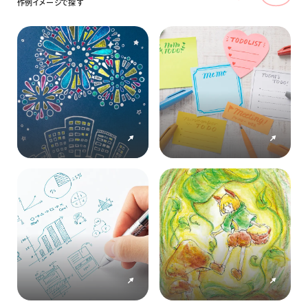
作
例
イ
メ
ー
ジ
で
探
す