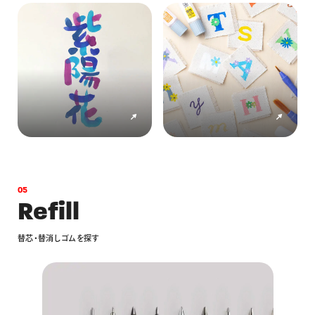
0
5
R
e
f
i
l
l
替
芯
・
替
消
し
ゴ
ム
を
探
す