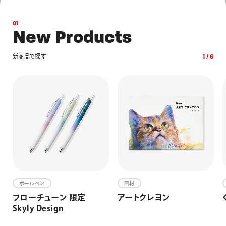
画材
その他
0
1
N
e
w
P
r
o
d
u
c
t
s
新
商
品
Products
Products
Products
で
探
す
1
/
6
Products
Products
Products
（レッド、グリーン、オレンジ、ス
（クロムイエロー・マホガニ・グ
（パープル・スチールブルー・
デュアルメタリックブラッシュ
ヴィスタージュ 大人の水彩パステル
アートブラッシュ
（全色）
筆タッチサインペン
エナージェル インフリー
ファブリックファン 布描きえのぐ
カイブルー、イエローオーカ
（ターコイズブルー）
ブルー・スカイブルー）
リーン）
ー、グレイ）
修正ペンスリム
ボールペン
画材
フローチューン 限定
アートクレヨン
Skyly Design