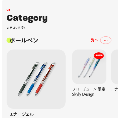
0
3
C
a
t
e
g
o
r
y
カ
テ
ゴ
リ
で
探
す
ボールペン
一覧へ
カルム
フローチューン 限定
エナ
Skyly Design
エナージェル