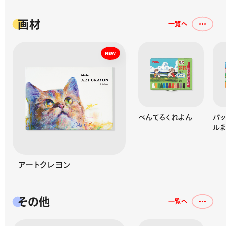
画材
一覧へ
パスティック
ぺんてるくれよん
パッ
ルま
アートクレヨン
その他
一覧へ