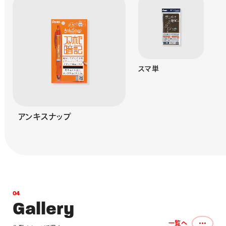
スマ単
アンキスナップ
0
4
G
a
l
l
e
r
y
一覧へ