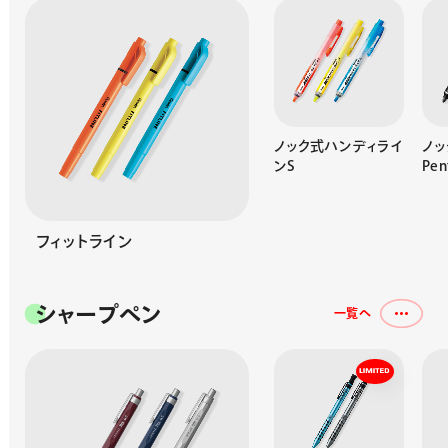
ぺんてるペンN50
ノック式ハンディライ
ノッ
ンS
Pen
フィットライン
シャープペン
一覧へ