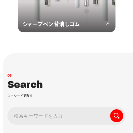
シャープペン替消しゴム
0
6
S
e
a
r
c
h
キ
ー
ワ
ー
ド
で
探
す