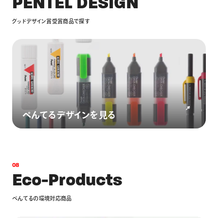
P
E
N
T
E
L
D
E
S
I
G
N
グ
ッ
ド
デ
ザ
イ
ン
賞
受
賞
商
品
で
探
す
ぺんてるデザインを見る
0
8
E
c
o
-
P
r
o
d
u
c
t
s
ぺ
ん
て
る
の
環
境
対
応
商
品