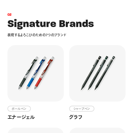
0
2
S
i
g
n
a
t
u
r
e
B
r
a
n
d
s
表
現
す
る
よ
ろ
こ
び
の
た
め
の
7
つ
の
ブ
ラ
ン
ド
ボールペン
シャープペン
エナージェル
グラフ