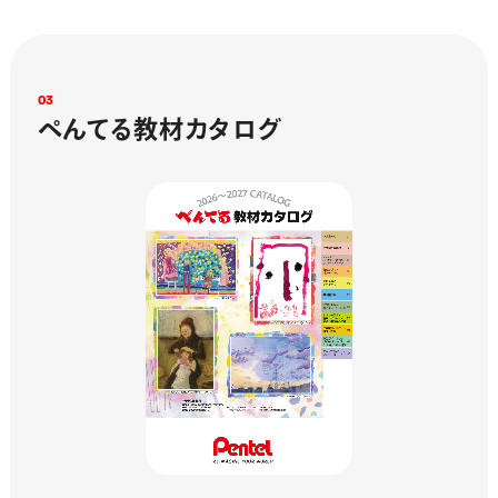
0
3
ぺ
ん
て
る
教
材
カ
タ
ロ
グ