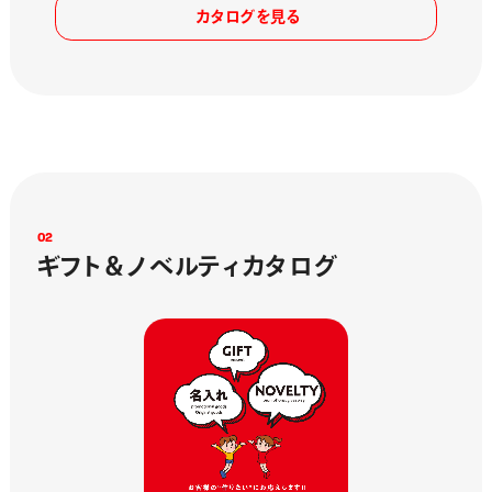
カタログを見る
0
2
ギ
フ
ト
＆
ノ
ベ
ル
テ
ィ
カ
タ
ロ
グ