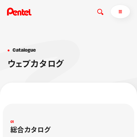
C
a
t
a
l
o
g
u
e
商品を探す
ウ
ェ
ブ
カ
タ
ロ
グ
商品を探すトップ
ボールペン
ぺんてるについて
ペン
エナージェル
サインペン
オレンズ
マーカー
ぺんてるについてトップ
シャープペン
メッセージ
消し具
採用情報
0
1
総
合
カ
タ
ロ
グ
ブラッシュ（筆）
運営会社