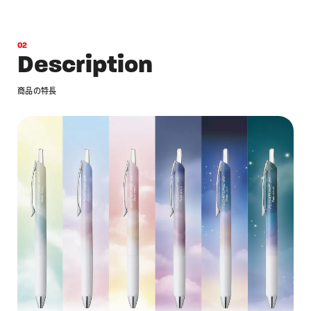
0
2
D
e
s
c
r
i
p
t
i
o
n
商
品
の
特
長