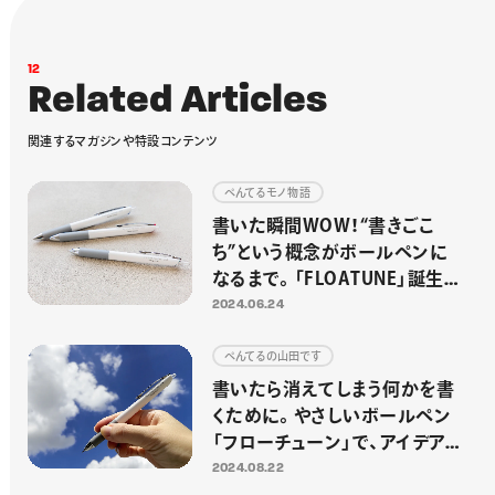
1
2
R
e
l
a
t
e
d
A
r
t
i
c
l
e
s
関
連
す
る
マ
ガ
ジ
ン
や
特
設
コ
ン
テ
ン
ツ
ぺんてるモノ物語
書いた瞬間WOW！“書きごこ
ち”という概念がボールペンに
なるまで。「FLOATUNE」誕生秘
話
2024.06.24
ぺんてるの山田です
書いたら消えてしまう何かを書
くために。やさしいボールペン
「フローチューン」で、アイデアの
雲を掴む
2024.08.22