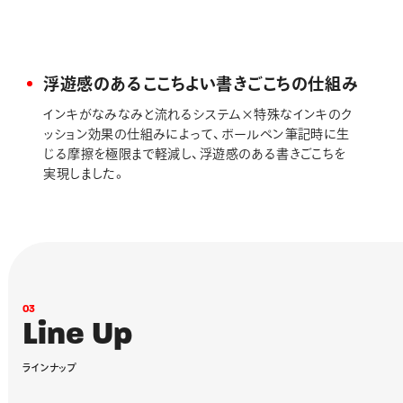
浮遊感のあるここちよい書きごこちの仕組み
インキがなみなみと流れるシステム×特殊なインキのク
ッション効果の仕組みによって、ボールペン筆記時に生
じる摩擦を極限まで軽減し、浮遊感のある書きごこちを
実現しました。
0
3
L
i
n
e
U
p
ラ
イ
ン
ナ
ッ
プ