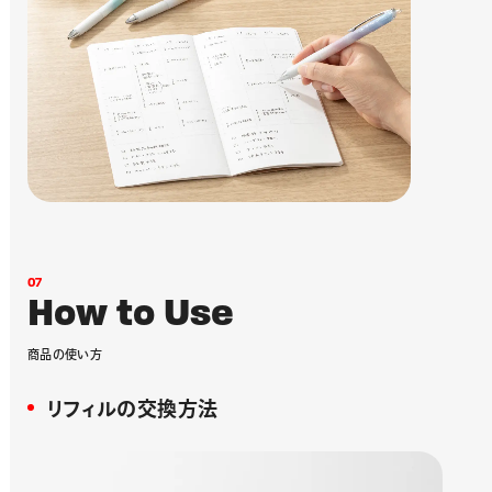
0
7
H
o
w
t
o
U
s
e
商
品
の
使
い
方
リフィルの交換方法