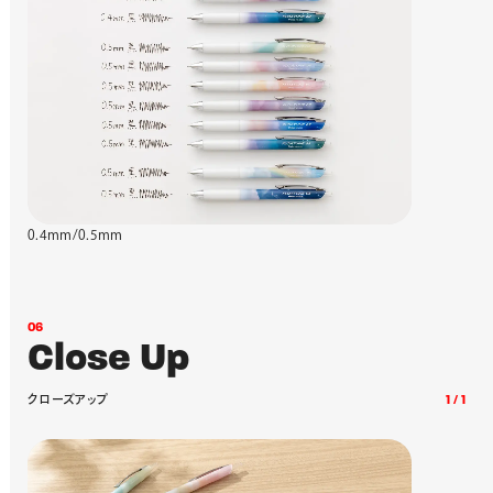
0.4mm/0.5mm
0
6
C
l
o
s
e
U
p
ク
ロ
ー
ズ
ア
ッ
プ
1
/
1