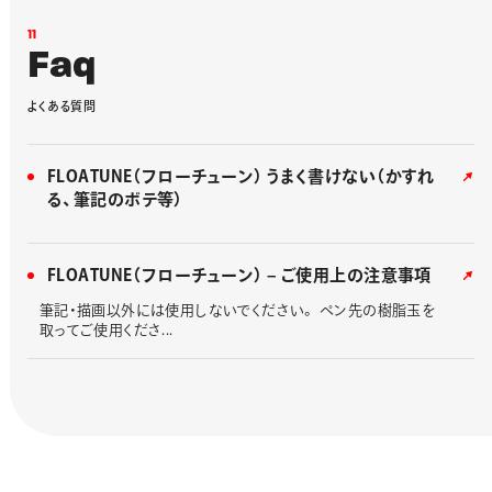
1
1
F
a
q
よ
く
あ
る
質
問
FLOATUNE（フローチューン） うまく書けない（かすれ
る、筆記のボテ等）
FLOATUNE（フローチューン） – ご使用上の注意事項
筆記・描画以外には使用しないでください。 ペン先の樹脂玉を
取ってご使用くださ...