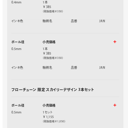
0.4mm
1本
￥385
（税抜価格￥350）
インキ色
軸柄名
品番
JAN
黒
昼下がり
BZN204SD2-A
439604
夜更け
BZN204SD6-A
439611
ボール径
小売価格
0.5mm
1本
￥385
（税抜価格￥350）
インキ色
軸柄名
品番
JAN
黒
晴朝
BZN205SD1-A
439666
昼下がり
BZN205SD2-A
439673
茜空
BZN205SD3-A
439680
フローチューン 限定 スカイリーデザイン 3本セット
黄昏
BZN205SD4-A
439697
明空
BZN205SD5-A
439703
夜更け
BZN205SD6-A
439710
ボール径
小売価格
0.5mm
1セット
￥1,155
（税抜価格￥1,050）