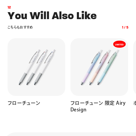
1
2
Y
o
u
W
i
l
l
A
l
s
o
L
i
k
e
こ
ち
ら
も
お
す
す
め
1
/
5
フローチューン
フローチューン 限定 Airy
Design