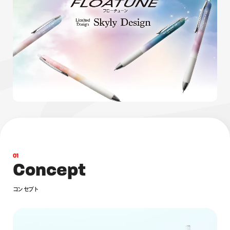
画材
その他
0
1
C
o
n
c
e
p
t
コ
ン
セ
プ
ト