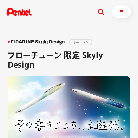
FLOATUNE Skyly Design
ボールペン
フローチューン 限定 Skyly
商品を探す
Design
商品を探すトップ
ボールペン
ぺんてるについて
ペン
エナージェル
サインペン
オレンズ
マーカー
ぺんてるについてトップ
シャープペン
メッセージ
消し具
採用情報
ブラッシュ（筆）
運営会社