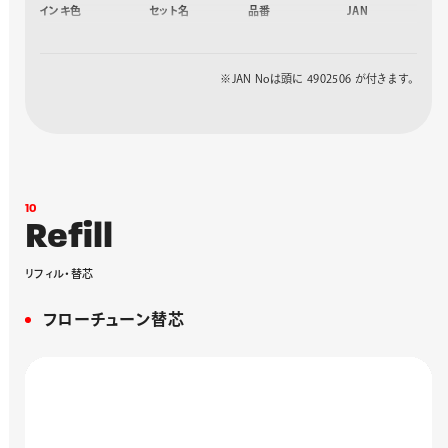
インキ色
セット名
品番
JAN
黒
デイタイムセット
BZN205SDA-3A
440020
ナイトタイムセッ
BZN205SDB-3A
440037
ト
※JAN Noは頭に 4902506 が付きます。
1
0
R
e
f
i
l
l
リ
フ
ィ
ル
・
替
芯
フローチューン替芯