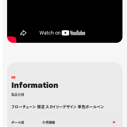
0
9
I
n
f
o
r
m
a
t
i
o
n
製
品
仕
様
フローチューン 限定 スカイリーデザイン 単色ボールペン
ボール径
小売価格