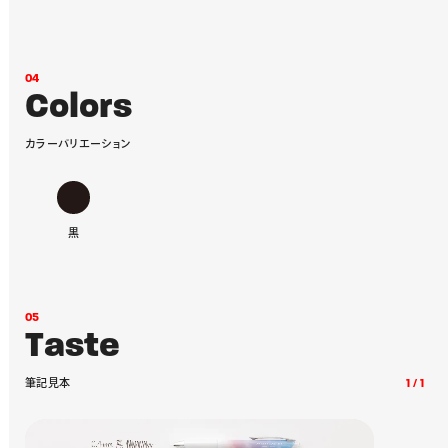
0
4
C
o
l
o
r
s
カ
ラ
ー
バ
リ
エ
ー
シ
ョ
ン
黒
0
5
T
a
s
t
e
筆
記
見
本
1
/
1