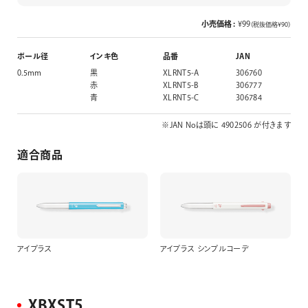
小売価格 :
¥99
（税抜価格¥90）
ボール径
インキ色
品番
JAN
0.5mm
黒
XLRNT5-A
306760
赤
XLRNT5-B
306777
青
XLRNT5-C
306784
※JAN Noは頭に 4902506 が付きます
適合商品
アイプラス
アイプラス シンプルコーデ
XBXST5