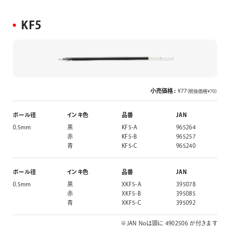
KF5
小売価格 :
¥77
（税抜価格¥70）
ボール径
インキ色
品番
JAN
0.5mm
黒
KF5-A
965264
赤
KF5-B
965257
青
KF5-C
965240
ボール径
インキ色
品番
JAN
0.5mm
黒
XKF5-A
395078
赤
XKF5-B
395085
青
XKF5-C
395092
※JAN Noは頭に 4902506 が付きます