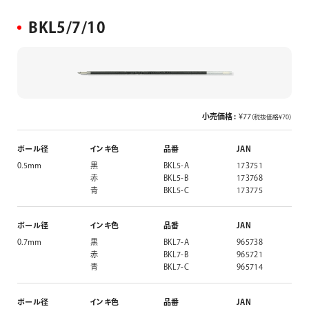
BKL5/7/10
小売価格 :
¥77
（税抜価格¥70）
ボール径
インキ色
品番
JAN
0.5mm
黒
BKL5-A
173751
赤
BKL5-B
173768
青
BKL5-C
173775
ボール径
インキ色
品番
JAN
0.7mm
黒
BKL7-A
965738
赤
BKL7-B
965721
青
BKL7-C
965714
ボール径
インキ色
品番
JAN