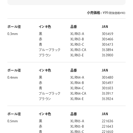
画材
その他
小売価格 :
¥99
（税抜価格¥90）
ボール径
インキ色
品番
JAN
0.3mm
黒
XLRN3-A
305459
赤
XLRN3-B
305466
青
XLRN3-C
305473
ブルーブラック
XLRN3-CA
353894
ブラウン
XLRN3-E
353900
ボール径
インキ色
品番
JAN
0.4mm
黒
XLRN4-A
305480
赤
XLRN4-B
305497
青
XLRN4-C
305503
ブルーブラック
XLRN4-CA
353917
ブラウン
XLRN4-E
353924
ボール径
インキ色
品番
JAN
0.5mm
黒
XLRN5-A
221636
赤
XLRN5-B
221643
青
XLRN5-C
221650