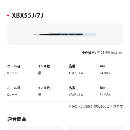
XBXS5J/7J
小売価格 :
¥165
（税抜価格¥150）
ボール径
インキ色
品番
JAN
0.5mm
黒
XBXS5J-A
347046
ボール径
インキ色
品番
JAN
0.7mm
黒
XBXS7J-A
317384
※JAN Noは頭に 4902506 が付きます
適合商品