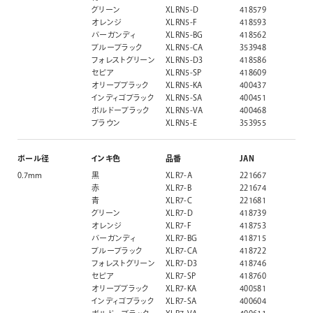
グリーン
XLRN5-D
418579
オレンジ
XLRN5-F
418593
バーガンディ
XLRN5-BG
418562
ブルーブラック
XLRN5-CA
353948
フォレストグリーン
XLRN5-D3
418586
セピア
XLRN5-SP
418609
オリーブブラック
XLRN5-KA
400437
インディゴブラック
XLRN5-SA
400451
ボルドーブラック
XLRN5-VA
400468
ブラウン
XLRN5-E
353955
ボール径
インキ色
品番
JAN
0.7mm
黒
XLR7-A
221667
赤
XLR7-B
221674
青
XLR7-C
221681
グリーン
XLR7-D
418739
オレンジ
XLR7-F
418753
バーガンディ
XLR7-BG
418715
ブルーブラック
XLR7-CA
418722
フォレストグリーン
XLR7-D3
418746
セピア
XLR7-SP
418760
オリーブブラック
XLR7-KA
400581
インディゴブラック
XLR7-SA
400604