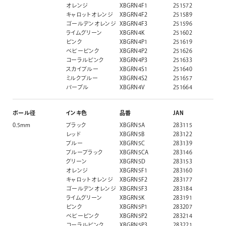
オレンジ
XBGRN4F1
251572
キャロットオレンジ
XBGRN4F2
251589
ゴールデンオレンジ
XBGRN4F3
251596
ライムグリーン
XBGRN4K
251602
ピンク
XBGRN4P1
251619
ベビーピンク
XBGRN4P2
251626
コーラルピンク
XBGRN4P3
251633
スカイブルー
XBGRN4S1
251640
ミルクブルー
XBGRN4S2
251657
パープル
XBGRN4V
251664
ボール径
インキ色
品番
JAN
0.5mm
ブラック
XBGRN5A
283115
レッド
XBGRN5B
283122
ブルー
XBGRN5C
283139
ブルーブラック
XBGRN5CA
283146
グリーン
XBGRN5D
283153
オレンジ
XBGRN5F1
283160
キャロットオレンジ
XBGRN5F2
283177
ゴールデンオレンジ
XBGRN5F3
283184
ライムグリーン
XBGRN5K
283191
ピンク
XBGRN5P1
283207
ベビーピンク
XBGRN5P2
283214
コーラルピンク
XBGRN5P3
283221