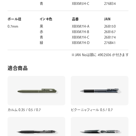
青
XBXM5H-C
276834
ボール径
インキ色
品番
JAN
0.7mm
黒
XBXM7H-A
268150
赤
XBXM7H-B
268167
青
XBXM7H-C
268174
緑
XBXM7H-D
276841
※JAN Noは頭に 4902506 が付きます
適合商品
カルム 0.35 / 0.5 / 0.7
ビクーニャフィール 0.5 / 0.7