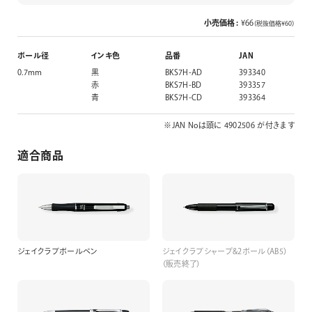
小売価格 :
¥66
（税抜価格¥60）
ボール径
インキ色
品番
JAN
0.7mm
黒
BKS7H-AD
393340
赤
BKS7H-BD
393357
青
BKS7H-CD
393364
※JAN Noは頭に 4902506 が付きます
適合商品
ジェイクラブボールペン
ジェイクラブシャープ&2ボール（AB5）
（販売終了）