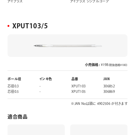
アイプラス
アイプラス シンプルコーデ
XPUT103/5
小売価格 :
¥198
（税抜価格¥180）
ボール径
インキ色
品番
JAN
芯径0.3
-
XPUT103
306852
芯径0.5
-
XPUT105
306869
※JAN Noは頭に 4902506 が付きます
適合商品