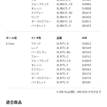
ブルーブラック
XLRN5TL-CA
349996
オレンジ
XLRN5TL-F
350008
ラフグレー
XLRN5TL-N2
383419
ピンク
XLRN5TL-P
383426
ターコイズブルー
XLRN5TL-S3
350015
バイオレット
XLRN5TL-V
383433
ボール径
インキ色
品番
JAN
0.7mm
ブラック
XLR7TL-A
350022
レッド
XLR7TL-B
383549
バーガンディ
XLR7TL-BG
383556
ブルー
XLR7TL-C
358752
ブルーブラック
XLR7TL-CA
350039
オレンジ
XLR7TL-F
358769
ラフグレー
XLR7TL-N2
383563
ピンク
XLR7TL-P
383570
ターコイズブルー
XLR7TL-S3
358776
バイオレット
XLR7TL-V
383587
※JAN Noは頭に 4902506 が付きます
適合商品