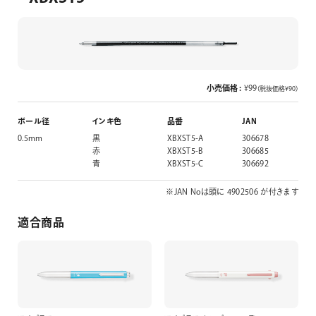
小売価格 :
¥99
（税抜価格¥90）
ボール径
インキ色
品番
JAN
0.5mm
黒
XBXST5-A
306678
赤
XBXST5-B
306685
青
XBXST5-C
306692
※JAN Noは頭に 4902506 が付きます
適合商品