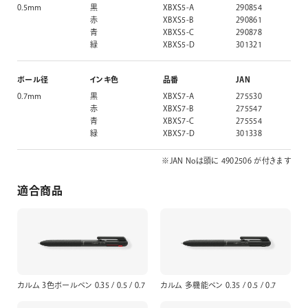
0.5mm
黒
XBXS5-A
290854
赤
XBXS5-B
290861
青
XBXS5-C
290878
緑
XBXS5-D
301321
ボール径
インキ色
品番
JAN
0.7mm
黒
XBXS7-A
275530
赤
XBXS7-B
275547
青
XBXS7-C
275554
緑
XBXS7-D
301338
※JAN Noは頭に 4902506 が付きます
適合商品
カルム 3色ボールペン 0.35 / 0.5 / 0.7
カルム 多機能ペン 0.35 / 0.5 / 0.7