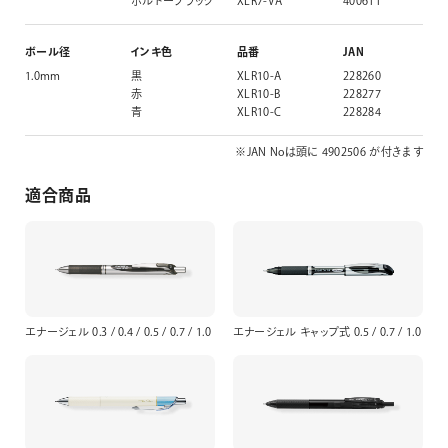
ボルドーブラック
XLR7-VA
400611
ボール径
インキ色
品番
JAN
1.0mm
黒
XLR10-A
228260
赤
XLR10-B
228277
青
XLR10-C
228284
※JAN Noは頭に 4902506 が付きます
適合商品
エナージェル 0.3 / 0.4 / 0.5 / 0.7 / 1.0
エナージェル キャップ式 0.5 / 0.7 / 1.0