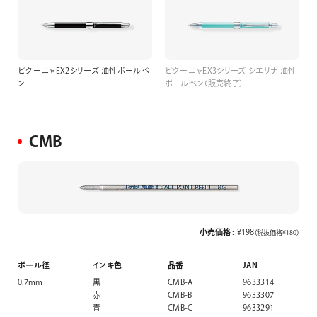
ビクーニャEX2シリーズ 油性ボールペ
ビクーニャEX3シリーズ シエリナ 油性
ン
ボールペン（販売終了）
CMB
小売価格 :
¥198
（税抜価格¥180）
ボール径
インキ色
品番
JAN
0.7mm
黒
CMB-A
9633314
赤
CMB-B
9633307
青
CMB-C
9633291