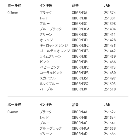
ボール径
インキ色
品番
JAN
0.3mm
ブラック
XBGRN3A
251374
レッド
XBGRN3B
251381
ブルー
XBGRN3C
251398
ブルーブラック
XBGRN3CA
251404
グリーン
XBGRN3D
251411
オレンジ
XBGRN3F1
251428
キャロットオレンジ
XBGRN3F2
251435
ゴールデンオレンジ
XBGRN3F3
251442
ライムグリーン
XBGRN3K
251459
ピンク
XBGRN3P1
251466
ベビーピンク
XBGRN3P2
251473
コーラルピンク
XBGRN3P3
251480
スカイブルー
XBGRN3S1
251497
ミルクブルー
XBGRN3S2
251503
パープル
XBGRN3V
251510
ボール径
インキ色
品番
JAN
0.4mm
ブラック
XBGRN4A
251527
レッド
XBGRN4B
251534
ブルー
XBGRN4C
251541
ブルーブラック
XBGRN4CA
251558
グリーン
XBGRN4D
251565