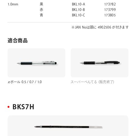
1.0mm
黒
BKL10-A
173782
赤
BKL10-B
173799
青
BKL10-C
173805
※JAN Noは頭に 4902506 が付きます
適合商品
.eボール 0.5 / 0.7 / 1.0
スーパーぺんてる （販売終了）
BKS7H