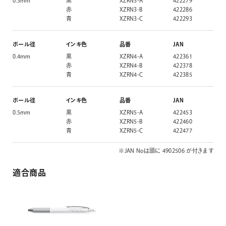
0.3mm
黒
XZRN3-A
422279
赤
XZRN3-B
422286
青
XZRN3-C
422293
ボール径
インキ色
品番
JAN
0.4mm
黒
XZRN4-A
422361
赤
XZRN4-B
422378
青
XZRN4-C
422385
ボール径
インキ色
品番
JAN
0.5mm
黒
XZRN5-A
422453
赤
XZRN5-B
422460
青
XZRN5-C
422477
※JAN Noは頭に 4902506 が付きます
適合商品