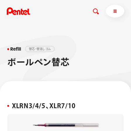
R
e
f
i
l
l
替
芯
・
替
消
し
ゴ
ム
商品を探す
ボ
ー
ル
ペ
ン
替
芯
商品を探すトップ
ボールペン
ぺんてるについて
ペン
エナージェル
サインペン
オレンズ
マーカー
ぺんてるについてトップ
シャープペン
XLRN3/4/5、XLR7/10
メッセージ
消し具
採用情報
ブラッシュ（筆）
運営会社