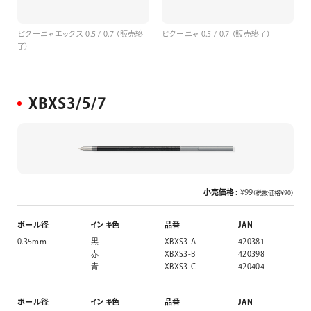
ビクーニャエックス 0.5 / 0.7 （販売終
ビクーニャ 0.5 / 0.7 （販売終了）
了）
XBXS3/5/7
小売価格 :
¥99
（税抜価格¥90）
ボール径
インキ色
品番
JAN
0.35mm
黒
XBXS3-A
420381
赤
XBXS3-B
420398
青
XBXS3-C
420404
ボール径
インキ色
品番
JAN