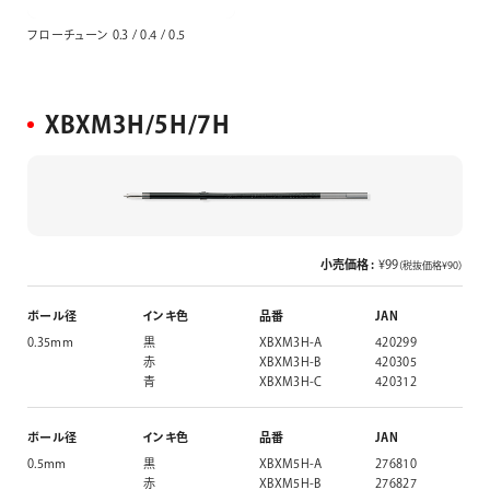
フローチューン 0.3 / 0.4 / 0.5
XBXM3H/5H/7H
小売価格 :
¥99
（税抜価格¥90）
ボール径
インキ色
品番
JAN
0.35mm
黒
XBXM3H-A
420299
赤
XBXM3H-B
420305
青
XBXM3H-C
420312
ボール径
インキ色
品番
JAN
0.5mm
黒
XBXM5H-A
276810
赤
XBXM5H-B
276827