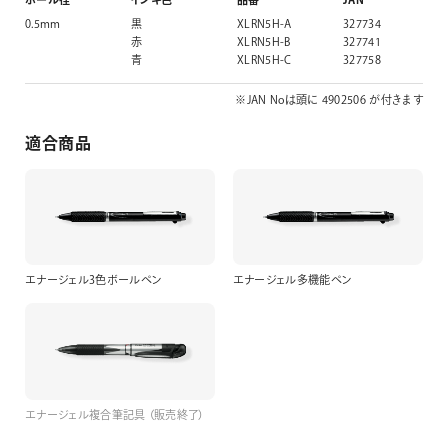
0.5mm
黒
XLRN5H-A
327734
赤
XLRN5H-B
327741
青
XLRN5H-C
327758
※JAN Noは頭に 4902506 が付きます
適合商品
エナージェル3色ボールペン
エナージェル多機能ペン
エナージェル複合筆記具 （販売終了）