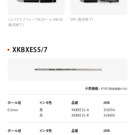
ジェイクラブシャープ&2ボール（AB10）
SPR （販売終了）
（販売終了）
XKBXES5/7
小売価格 :
¥165
（税抜価格¥150）
ボール径
インキ色
品番
JAN
0.5mm
黒
XKBXES5-A
358394
赤
XKBXES5-B
358400
ボール径
インキ色
品番
JAN