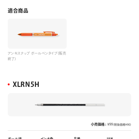
適合商品
アンキスナップ ボールペンタイプ（販売
終了）
XLRN5H
小売価格 :
¥99
（税抜価格¥90）
ボール径
インキ色
品番
JAN