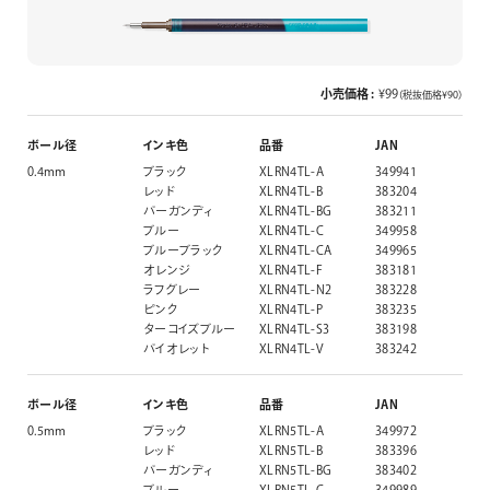
小売価格 :
¥99
（税抜価格¥90）
ボール径
インキ色
品番
JAN
0.4mm
ブラック
XLRN4TL-A
349941
レッド
XLRN4TL-B
383204
バーガンディ
XLRN4TL-BG
383211
ブルー
XLRN4TL-C
349958
ブルーブラック
XLRN4TL-CA
349965
オレンジ
XLRN4TL-F
383181
ラフグレー
XLRN4TL-N2
383228
ピンク
XLRN4TL-P
383235
ターコイズブルー
XLRN4TL-S3
383198
バイオレット
XLRN4TL-V
383242
ボール径
インキ色
品番
JAN
0.5mm
ブラック
XLRN5TL-A
349972
レッド
XLRN5TL-B
383396
バーガンディ
XLRN5TL-BG
383402
ブルー
XLRN5TL-C
349989