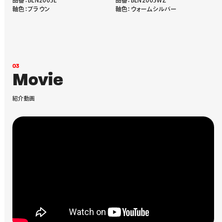
品番：BLN2005E
品番：BLN2005WZ
軸色：ブラウン
軸色：ウォームシルバー
0
3
M
o
v
i
e
紹
介
動
画