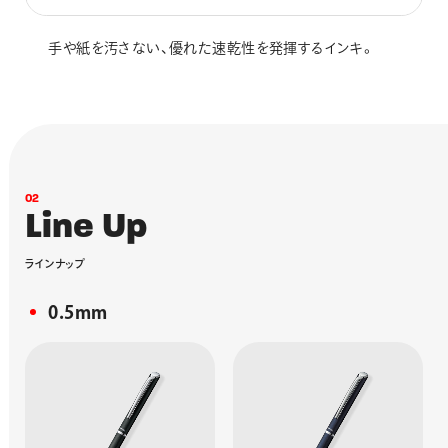
手や紙を汚さない、優れた速乾性を発揮するインキ。
0
2
L
i
n
e
U
p
ラ
イ
ン
ナ
ッ
プ
0.5mm