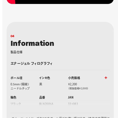
0
4
I
n
f
o
r
m
a
t
i
o
n
製
品
仕
様
エナージェル フィログラフィ
ボール径
インキ色
小売価格
0.5mm〈極細〉
黒
¥2,200
ニードルチップ
（税抜価格¥2,000）
軸色
品番
JAN
ブラック
BLN2005A
331083
レッド
BLN2005B
346186
ダークブルー
BLN2005C
331090
ブラウン
BLN2005E
346193