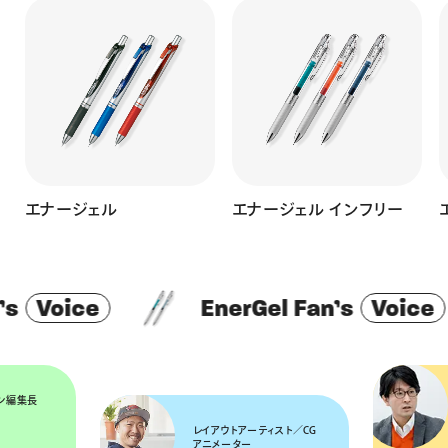
エナージェル
エナージェル インフリー
Voice
EnerGel Fan’s
Voice
ン編集長
レイアウトアーティスト／CG
アニメーター