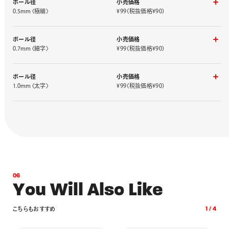
ボール径
小売価格
ブラウン
XLRN3-E
黒
XLRN4-A
0.5mm〈極細〉
¥99（税抜価格¥90）
赤
XLRN4-B
ニードルチップ
青
XLRN4-C
ブルーブラック
XLRN4-CA
インキ色
品番
ボール径
小売価格
ブラウン
XLRN4-E
黒
XLRN5-A
0.7mm〈細字〉
¥99（税抜価格¥90）
赤
XLRN5-B
砲弾チップ
青
XLRN5-C
ブルーブラック
XLRN5-CA
インキ色
品番
ボール径
小売価格
ブラウン
XLRN5-E
黒
XLR7-A
1.0mm〈太字〉
¥99（税抜価格¥90）
赤
XLR7-B
砲弾チップ
青
XLR7-C
インキ色
品番
黒
XLR10-A
赤
XLR10-B
青
XLR10-C
0
6
Y
o
u
W
i
l
l
A
l
s
o
L
i
k
e
こ
ち
ら
も
お
す
す
め
1
/
4