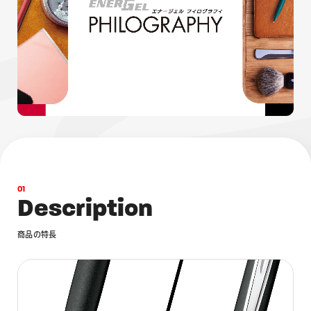
画材
その他
0
1
D
e
s
c
r
i
p
t
i
o
n
商
品
の
特
長