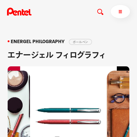
ENERGEL PHILOGRAPHY
ボールペン
エナージェル フィログラフィ
商品を探す
商品を探すトップ
ボールペン
ぺんてるについて
ペン
エナージェル
サインペン
オレンズ
マーカー
ぺんてるについてトップ
シャープペン
メッセージ
消し具
採用情報
ブラッシュ（筆）
運営会社