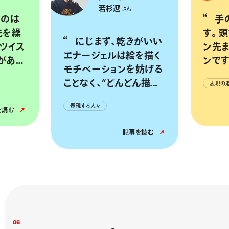
若杉遼
さん
手の一部、脳の一部で
先を繰
す。
にじまず、乾きがいい
ツイス
ン先
エナージェルは絵を描く
があっ
ンです
モチベーションを妨げる
気を
ことなく、“どんどん描き
表現の
たい”という気持ちに寄り
表現する人々
添って、没頭することを
を読む
支えてくれた
記事を読む
0
6