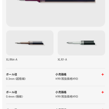
XLRN4-A
XLR7-A
ボール径
小売価格
0.3mm〈超極細〉
¥99（税抜価格¥90）
ニードルチップ
インキ色
品番
ボール径
小売価格
黒
XLRN3-A
0.4mm〈極細〉
¥99（税抜価格¥90）
赤
XLRN3-B
ニードルチップ
青
XLRN3-C
ブルーブラック
XLRN3-CA
インキ色
品番