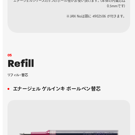
エナージェルシリーズの5つのボール径がお使い頂けます。（本体の内蔵芯は
ターコイズブルー
BLN2005S
331106
0.5mmです）
ホワイト
BLN2005W
331137
ウォームシルバー
BLN2005WZ
346209
※JAN Noは頭に 4902506 が付きます。
シルバー
BLN2005Z
331144
0
5
R
e
f
i
l
l
リ
フ
ィ
ル
・
替
芯
エナージェル ゲルインキ ボールペン替芯