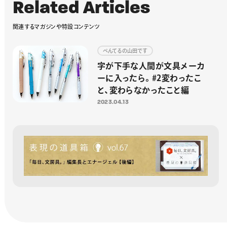
R
e
l
a
t
e
d
A
r
t
i
c
l
e
s
関
連
す
る
マ
ガ
ジ
ン
や
特
設
コ
ン
テ
ン
ツ
ぺんてるの山田です
字が下手な人間が文具メーカ
ーに入ったら。#2変わったこ
と、変わらなかったこと編
2023.04.13