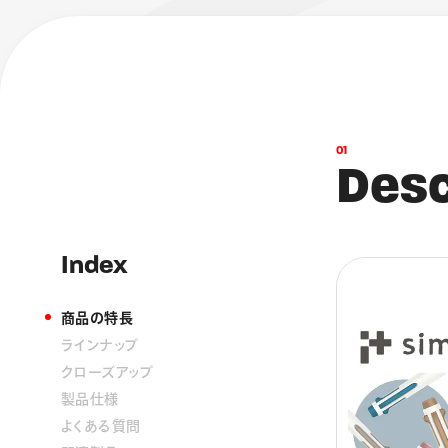
0
1
D
e
s
Index
商品の特長
ラインナップ
クローズアップ
製品仕様
よくある質問