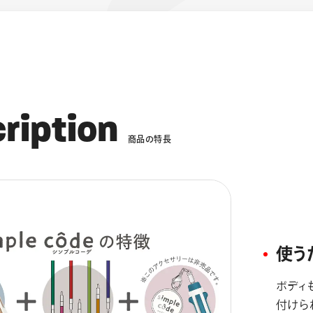
c
r
i
p
t
i
o
n
商
品
の
特
長
使う
ボディ
付けら