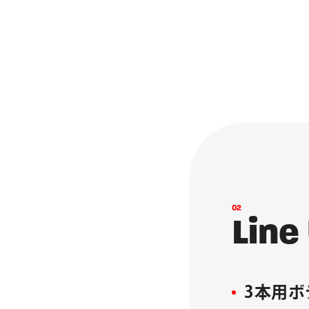
0
2
L
i
n
e
3本用ボ