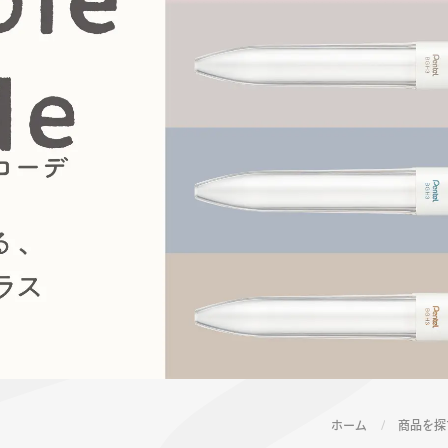
ーン 限定
アートクレヨン
くるりら
sign
ホーム
商品を探