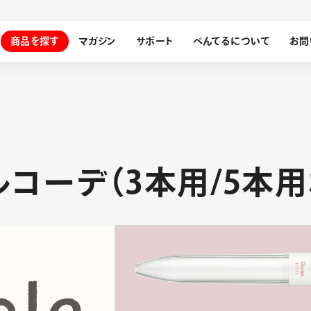
商品を探す
マガジン
サポート
ぺんてるについて
お問
探す
ルコーデ（3本用/5本用
ぺんてるについて
ン
サインペン
オレンズ
メッセージ
採用情報
筆）
運営会社