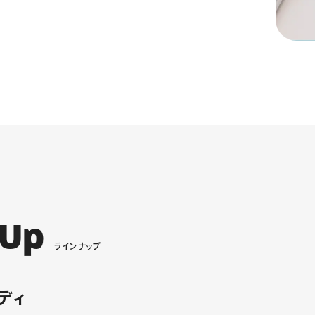
U
p
ラ
イ
ン
ナ
ッ
プ
ディ