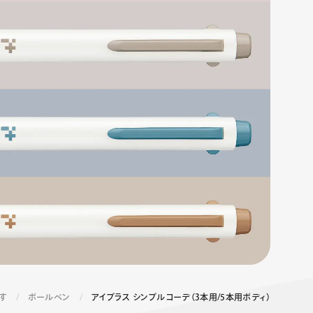
エナージェル コハレ
スマッシュ 限定 ダイヤ
モンドメタリックカラ
ーズ
す
ボールペン
アイプラス シンプルコーデ（3本用/5本用ボディ）