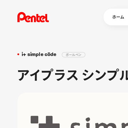
ホーム
i+ simple côde
ボールペン
商品を
ボールペン
アイプラス シンプ
ペン
マーカー
シャープペ
エナージェル
消し具
ブラッシュ（
画材
その他