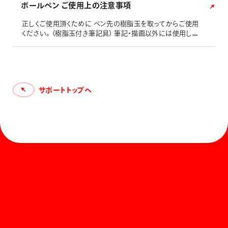
ボールペン ご使用上の注意事項
正しくご使用頂くために ペン先の樹脂玉を取ってからご使用
ください。（樹脂玉付き筆記具） 筆記・描画以外には使用しな
いでください。 上向きでの筆記は、書けなくなったり、インキ
洩れの原因となります。 ペンを強く振ったり、落としたりしま
すとインキ吹き出しの原因となります。 携帯、保管時は必ず
ペン先を収納してください。（ノック式） ご使用後は必ずカチ
ッと音がするまでキャップをしめてください。（キャップ式
サポートトップへ
ホーム
お知らせ
商品を探す
お問い合わせ
マガジン
サポート
Global