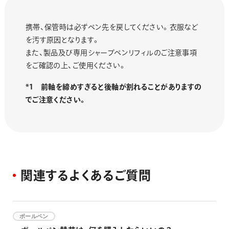
携帯、保管時は必ずペン先を戻してください。衣服など
を汚す原因となります。
また、製品及び専用シャープペンリフィルのご注意事項
をご確認の上、ご使用ください。
*1 前軸を締めすぎると後軸が割れることがありますの
でご注意ください。
関
連
す
る
よ
く
あ
る
ご
質
問
ボールペン