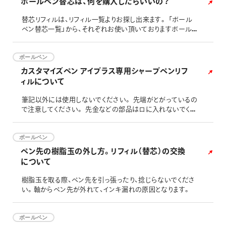
ボールペン替芯は、何を購入したらいいの？
替芯リフィルは、リフィル一覧よりお探し出来ます。 「ボール
ペン替芯一覧」から、それぞれお使い頂いておりますボール
ペンをお探しください。
ボールペン
カスタマイズペン アイプラス専用シャープペンリフ
ィルについて
筆記以外には使用しないでください。 先端がとがっているの
で注意してください。 先金などの部品はロに入れないでくだ
さい。のどにつまるおそれがあります。 幼児の手の届かない
ところに保管してください。 芯の補充本数は２本までです。
それ以上入れると芯が出ない場合がございます。
ボールペン
ペン先の樹脂玉の外し方。リフィル（替芯）の交換
について
樹脂玉を取る際、ペン先を引っ張ったり、捻じらないでくださ
い。軸からペン先が外れて、インキ漏れの原因となります。
ボールペン