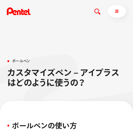
商品を探す
ボ
ー
ル
ペ
ン
商品を探すトップ
カ
ス
タ
マ
イ
ズ
ペ
ン
–
ア
イ
プ
ラ
ス
ボールペン
は
ど
の
よ
う
に
使
う
の
？
ぺんてるについて
ペン
エナージェル
サインペン
オレンズ
マーカー
ぺんてるについてトップ
シャープペン
メッセージ
消し具
採用情報
ボ
ー
ル
ペ
ン
の
使
い
方
ブラッシュ（筆）
運営会社