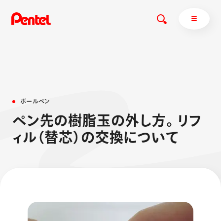
商品を探す
ボ
ー
ル
ペ
ン
商品を探すトップ
ペ
ン
先
の
樹
脂
玉
の
外
し
方
。
リ
フ
ボールペン
ィ
ル
（
替
芯
）
の
交
換
に
つ
い
て
ぺんてるについて
ペン
エナージェル
サインペン
オレンズ
マーカー
ぺんてるについてトップ
シャープペン
メッセージ
消し具
採用情報
ブラッシュ（筆）
運営会社