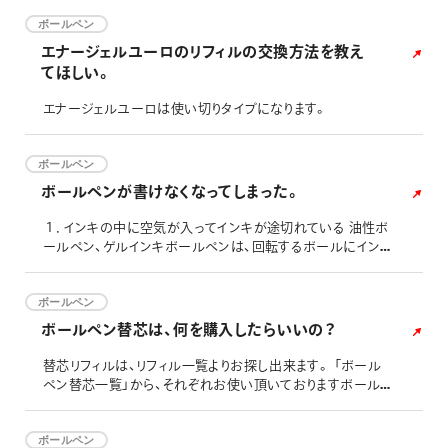
ボールペン
エナージェルユーロのリフィルの交換方法を教え
てほしい。
エナージェルユーロは使い切りタイプになります。
ボールペン
ボールペンが書けなくなってしまった。
１．インキの中に空気が入ってインキが途切れている 油性ボ
ールペン、ゲルインキボールペンは、回転するボールにイン
キが付着することによりインキが紙に転写されます。ペン先
を下向きにして書いた時、インキは重力によって下に下がり
ボールとペン先先端の隙間に入り込んで隙間を塞いでいま
ボールペン
す。 そのため、ペン先を下に向けて筆記している時は問題あ
ボールペン替芯は、何を購入したらいいの？
りませんが、例えば手に持った手帳に筆記したときや壁にか
けたカレンダーに書き
替芯リフィルは、リフィル一覧よりお探し出来ます。 「ボール
ペン替芯一覧」から、それぞれお使い頂いておりますボール
ペンをお探しください。
ボールペン