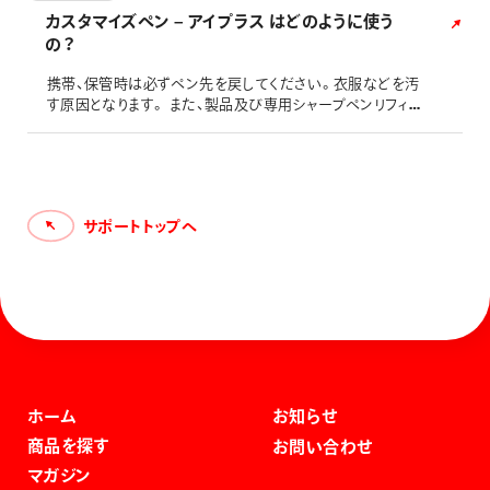
カスタマイズペン – アイプラス はどのように使う
の？
携帯、保管時は必ずペン先を戻してください。衣服などを汚
す原因となります。 また、製品及び専用シャープペンリフィル
のご注意事項をご確認の上、ご使用ください。 *1 前軸を締
めすぎると後軸が割れることがありますのでご注意ください。
サポートトップへ
ホーム
お知らせ
商品を探す
お問い合わせ
マガジン