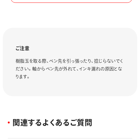
ご注意
樹脂玉を取る際、ペン先を引っ張ったり、捻じらないでく
ださい。軸からペン先が外れて、インキ漏れの原因とな
ります。
関
連
す
る
よ
く
あ
る
ご
質
問