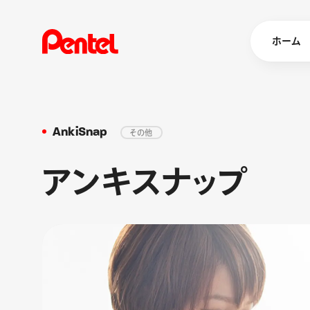
ホーム
AnkiSnap
その他
商品を
ボールペン
アンキスナップ
ペン
マーカー
シャープペ
エナージェル
消し具
ブラッシュ（
画材
その他