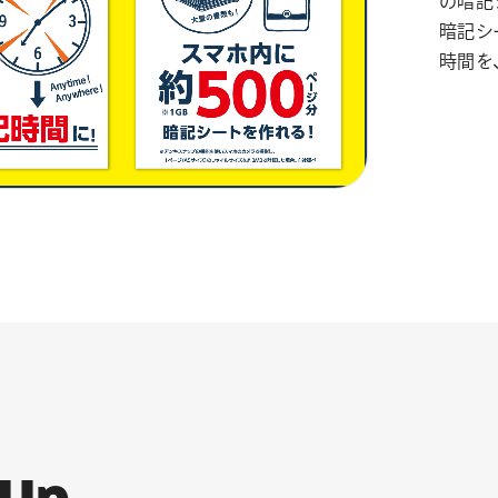
の暗記
暗記シ
時間を