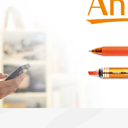
ーン 限定
アートクレヨン
くるりら
sign