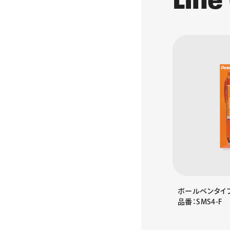
L
i
n
e
ボールペンタイ
品番：SMS4-F