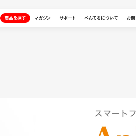
商品を探す
マガジン
サポート
ぺんてるについて
お問
探す
ぺんてるについて
ン
サインペン
オレンズ
メッセージ
採用情報
筆）
運営会社