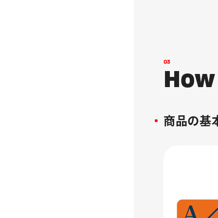
0
3
H
o
w
商品の基