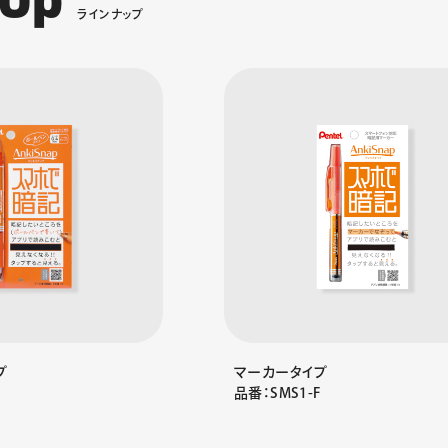
U
p
ラ
イ
ン
ナ
ッ
プ
プ
マーカータイプ
品番：SMS1-F