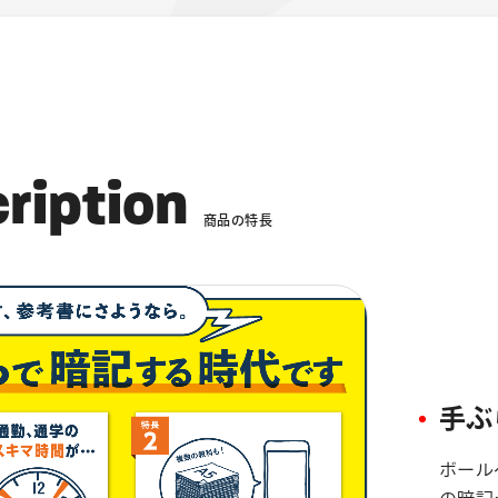
c
r
i
p
t
i
o
n
商
品
の
特
長
手ぶ
ボール