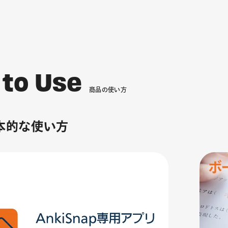
t
o
U
s
e
商
品
の
使
い
方
本的な使い方