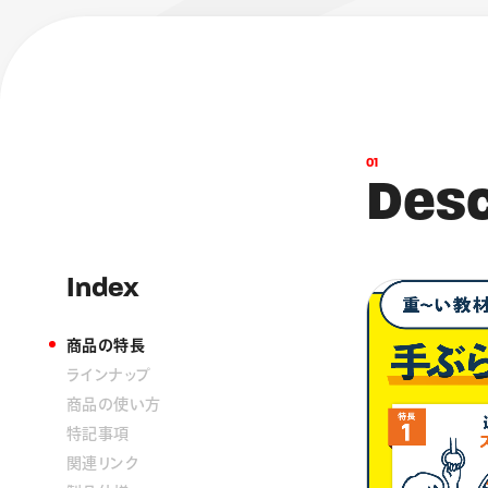
0
1
D
e
s
Index
商品の特長
ラインナップ
商品の使い方
特記事項
関連リンク