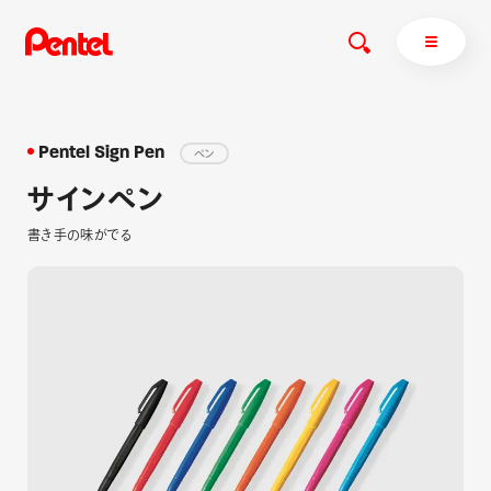
Pentel Sign Pen
ペン
サインペン
商品を探す
書き手の味がでる
商品を探すトップ
ボールペン
ぺんてるについて
ペン
エナージェル
サインペン
オレンズ
マーカー
ぺんてるについてトップ
シャープペン
メッセージ
消し具
採用情報
ブラッシュ（筆）
運営会社