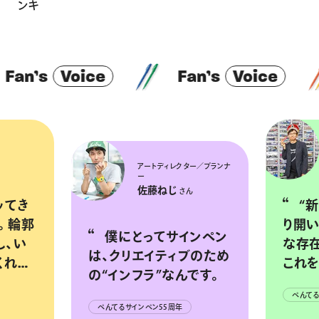
ンキ
an’s
Voice
Fan’s
Voice
アートディレクター／プランナ
ー
佐藤ねじ
さん
“新たなジャンルを切
。輪郭
り開い
僕にとってサインペン
し、い
な存
は、クリエイティブのため
くれ
これ
の“インフラ”なんです。
は現
ぺんてる
ぺんてるサインペン55周年