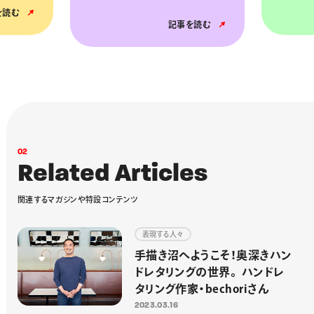
を読む
記事を読む
0
2
R
e
l
a
t
e
d
A
r
t
i
c
l
e
s
関
連
す
る
マ
ガ
ジ
ン
や
特
設
コ
ン
テ
ン
ツ
表現する人々
手描き沼へようこそ！奥深きハン
ドレタリングの世界。 ハンドレ
タリング作家・bechoriさん
2023.03.16