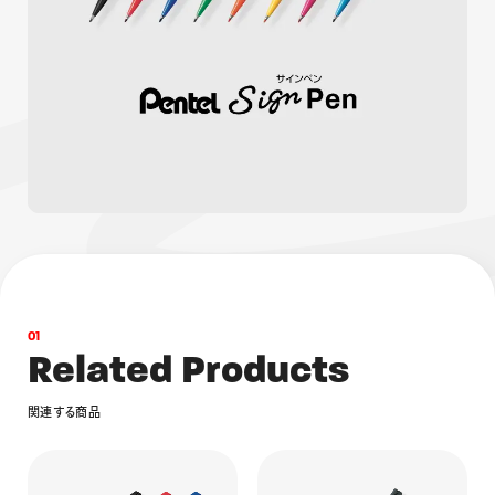
画材
その他
0
1
R
e
l
a
t
e
d
P
r
o
d
u
c
t
s
関
連
す
る
商
品