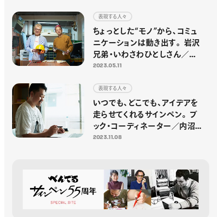
表現する人々
ちょっとした“モノ”から、コミュ
ニケーションは動き出す。 岩沢
兄弟・いわさわひとしさん／い
わさわたかしさん
2023.05.11
表現する人々
いつでも、どこでも、アイデアを
走らせてくれるサインペン。 ブ
ック・コーディネーター／内沼晋
太郎さん
2023.11.08