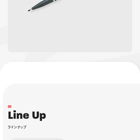
画材
その他
0
1
L
i
n
e
U
p
ラ
イ
ン
ナ
ッ
プ