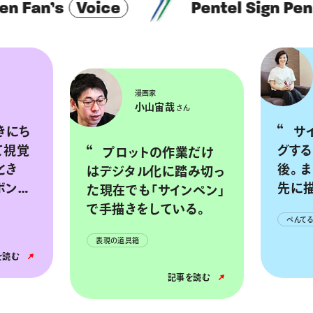
n Fan’s
Voice
Pentel Sign Pen 
漫画家
小山宙哉
さん
サインペンでレタリン
て視覚
グす
プロットの作業だけ
とき
後。ま
はデジタル化に踏み切っ
ボンヤ
先に
た現在でも「サインペン」
たいと
に説
で手描きをしている。
ぺんてる
すね。
れる
表現の道具箱
です。
を読む
記事を読む