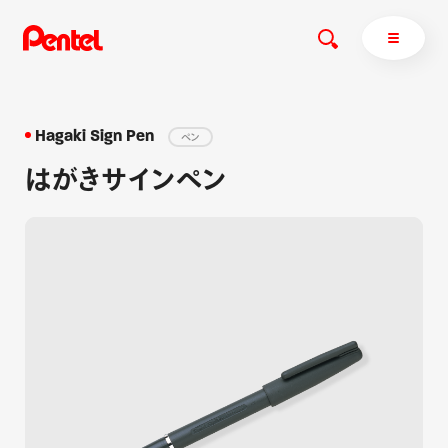
Hagaki Sign Pen
ペン
はがきサインペン
商品を探す
商品を探すトップ
ボールペン
ぺんてるについて
ペン
エナージェル
サインペン
オレンズ
マーカー
ぺんてるについてトップ
シャープペン
メッセージ
消し具
採用情報
ブラッシュ（筆）
運営会社