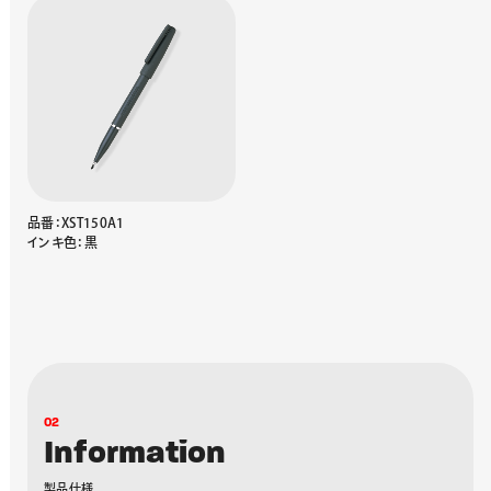
品番：XST150A1
インキ色：黒
0
2
I
n
f
o
r
m
a
t
i
o
n
製
品
仕
様