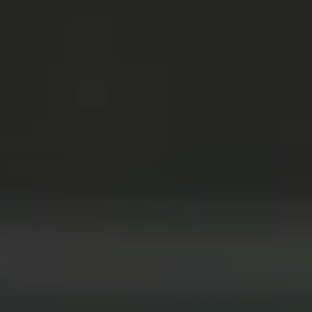
画材
その他