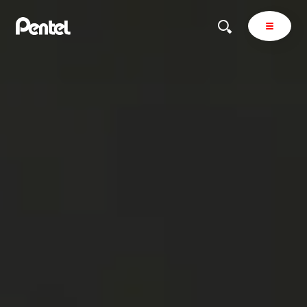
商品を探す
商品を探すトップ
ボールペン
ぺんてるについて
ペン
エナージェル
サインペン
オレンズ
マーカー
ぺんてるについてトップ
シャープペン
メッセージ
消し具
採用情報
ブラッシュ（筆）
運営会社