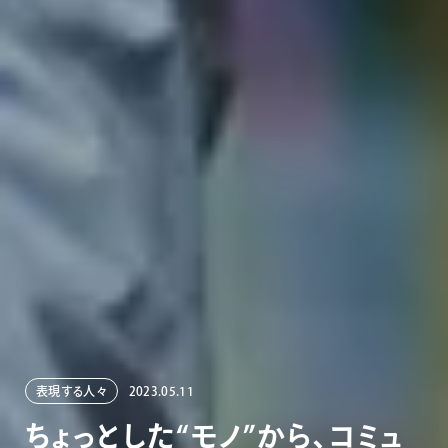
表現する人々
2023.05.11
ち
ょ
っ
と
し
た
“
モ
ノ
”
か
ら
、
コ
ミ
ュ