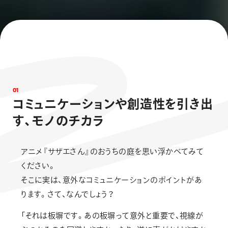
0
1
コ
ミ
ュ
ニ
ケ
ー
シ
ョ
ン
や
創
造
性
を
引
き
出
す
、
モ
ノ
の
チ
カ
ラ
アニメ『サザエさん』のおうちの庭を思い浮かべてみて
ください。
そこに実は、意外なコミュニケーションのポイントがあ
ります。さて、なんでしょう？
「それは板塀です。あの板塀って意外と重要で、視線が