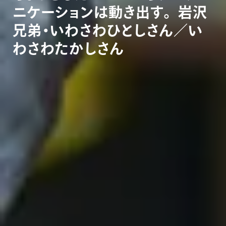
ニ
ケ
ー
シ
ョ
ン
は
動
き
出
す
。
岩
沢
兄
弟
・
い
わ
さ
わ
ひ
と
し
さ
ん
／
い
わ
さ
わ
た
か
し
さ
ん