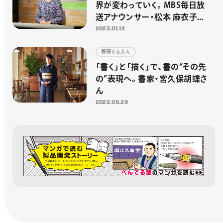
界が変わっていく。MBS毎日放
送アナウンサー・松本 麻衣子さ
ん
2023.01.12
表現する人々
「書く」と「描く」で、書の“その先
の”表現へ。書家・宮久保胡蝶さ
ん
2022.09.29