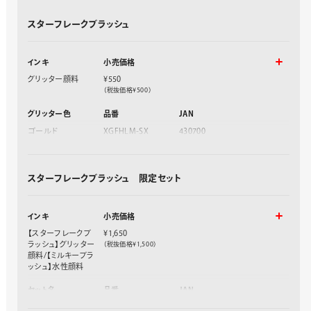
スターフレークブラッシュ
インキ
小売価格
グリッター顔料
¥550
（税抜価格¥500）
グリッター色
品番
JAN
ゴールド
XGFHLM-SX
430700
シルバー
XGFHLM-SZ
430717
ブルー
XGFHLM-SC
430724
スターフレークブラッシュ 限定セット
インキ
小売価格
【スターフレークブ
¥1,650
ラッシュ】グリッター
（税抜価格¥1,500）
顔料/【ミルキーブラ
ッシュ】水性顔料
セット名
品番
JAN
限定セット1
GFH-SPST1
430793