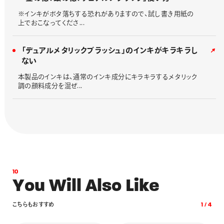
※インキがボタ落ちする恐れがありますので、試し書き用紙の
上でおこなってくださ...
「デュアルメタリックブラッシュ」のインキがキラキラし
ない
本製品のインキは、通常のインキ成分にキラキラするメタリック
調の顔料成分を混ぜ...
1
0
Y
o
u
W
i
l
l
A
l
s
o
L
i
k
e
こ
ち
ら
も
お
す
す
め
1
/
4