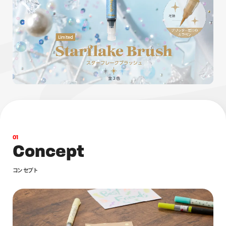
画材
その他
0
1
C
o
n
c
e
p
t
コ
ン
セ
プ
ト