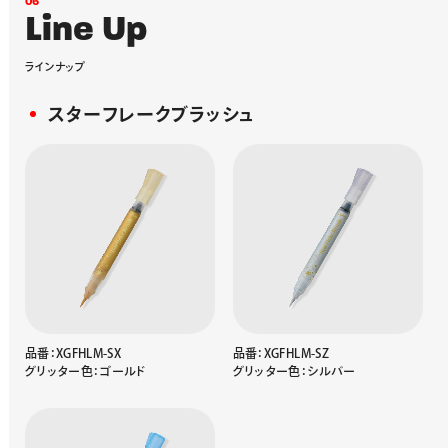
0
6
L
i
n
e
U
p
ラ
イ
ン
ナ
ッ
プ
スターフレークブラッシュ
品番：XGFHLM-SX
品番：XGFHLM-SZ
グリッター色：ゴールド
グリッター色：シルバー