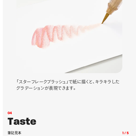
「スターフレークブラッシュ」で紙に描くと、キラキラした
グラデーションが表現できます。
0
4
T
a
s
t
e
筆
記
見
本
1
/
5