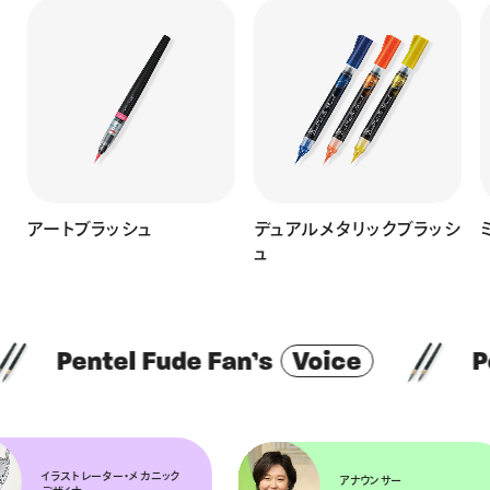
の
アートブラッシュ
デュアルメタリックブラッシ
ュ
ntel Fude Fan’s
Voice
Pentel F
・メカニック