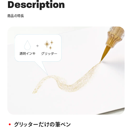
D
e
s
c
r
i
p
t
i
o
n
商
品
の
特
長
グリッターだけの筆ペン