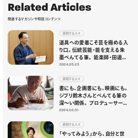
R
e
l
a
t
e
d
A
r
t
i
c
l
e
s
関
連
す
る
マ
ガ
ジ
ン
や
特
設
コ
ン
テ
ン
ツ
表現する人々
道具への愛着こそ芸を極める入
り口。伝統芸能・能を支える朱
墨ぺんてる筆。 能楽師・田邊恭
資さん
2024.05.23
表現する人々
書にも、企画書にも、映画にも。
ジブリ鈴木さんとぺんてる筆の
深〜い関係。 プロデューサー・
鈴木 敏夫さん
2024.02.01
表現する人々
「やってみよう」から、自分と世