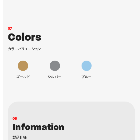
0
7
C
o
l
o
r
s
カ
ラ
ー
バ
リ
エ
ー
シ
ョ
ン
ゴールド
シルバー
ブルー
0
8
I
n
f
o
r
m
a
t
i
o
n
製
品
仕
様