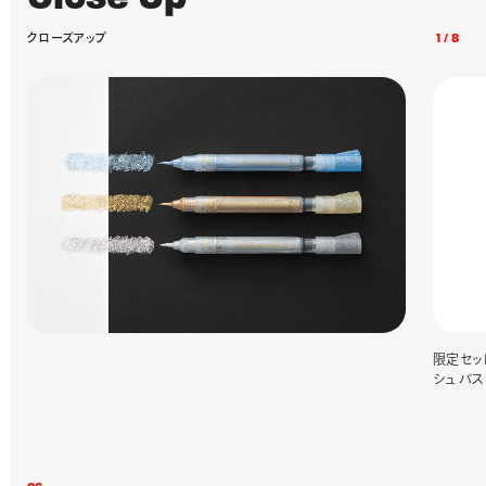
ク
ロ
ー
ズ
ア
ッ
プ
1
/
8
限定セッ
シュ パ