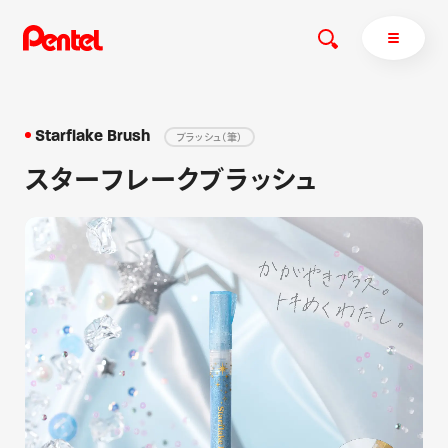
Starflake Brush
ブラッシュ（筆）
スターフレークブラッシュ
商品を探す
商品を探すトップ
ボールペン
ぺんてるについて
ペン
エナージェル
サインペン
オレンズ
マーカー
ぺんてるについてトップ
シャープペン
メッセージ
消し具
採用情報
ブラッシュ（筆）
運営会社