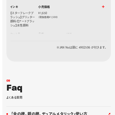
限定セット2
GFH-SPST2
430809
インキ
小売価格
【スターフレークブ
¥1,650
ラッシュ】グリッター
（税抜価格¥1,500）
顔料/【アートブラッ
シュ】水性顔料
セット名
品番
JAN
限定セット3
GFH-SAST1
430816
限定セット4
GFH-SAST2
430823
※JAN Noは頭に 4902506 が付きます。
0
9
F
a
q
よ
く
あ
る
質
問
「金の穂、銀の穂、デュアルメタリック」使い方