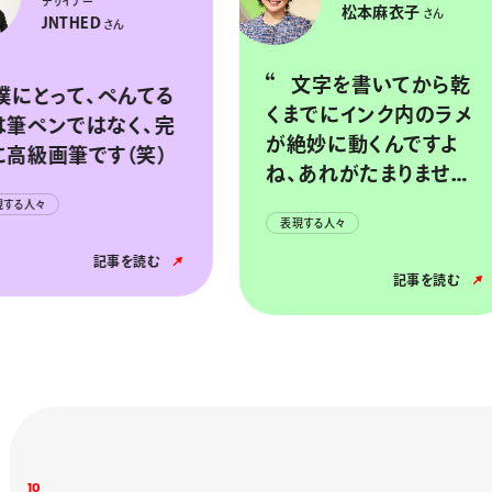
アナウンサー
松本麻衣子
さん
インクのたまりを作っ
て、
文字を書いてから乾
く、完
インク
くまでにインク内のラメ
（笑）
と、
が絶妙に動くんですよ
ね、あれがたまりませ
表現す
ん。
表現する人々
を読む
記事を読む
1
0