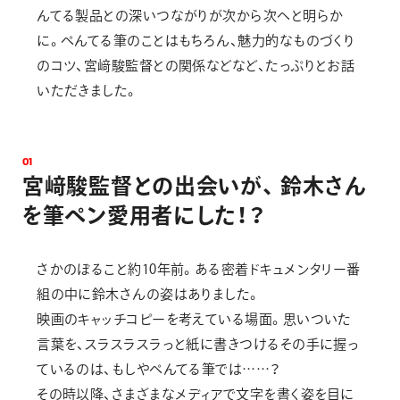
んてる製品との深いつながりが次から次へと明らか
に。ぺんてる筆のことはもちろん、魅力的なものづくり
のコツ、宮﨑駿監督との関係などなど、たっぷりとお話
いただきました。
0
1
宮
﨑
駿
監
督
と
の
出
会
い
が
、
鈴
木
さ
ん
を
筆
ペ
ン
愛
用
者
に
し
た
！
？
さかのぼること約10年前。ある密着ドキュメンタリー番
組の中に鈴木さんの姿はありました。
映画のキャッチコピーを考えている場面。思いついた
言葉を、スラスラスラっと紙に書きつけるその手に握っ
ているのは、もしやぺんてる筆では……？
その時以降、さまざまなメディアで文字を書く姿を目に