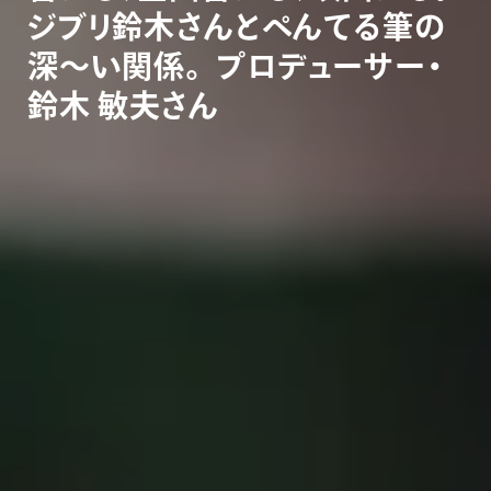
ジ
ブ
リ
鈴
木
さ
ん
と
ぺ
ん
て
る
筆
の
深
〜
い
関
係
。
プ
ロ
デ
ュ
ー
サ
ー
・
鈴
木
敏
夫
さ
ん