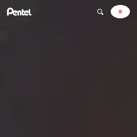
商品を探す
商品を探すトップ
ボールペン
ぺんてるについて
ペン
エナージェル
サインペン
オレンズ
マーカー
ぺんてるについてトップ
シャープペン
メッセージ
消し具
採用情報
ブラッシュ（筆）
運営会社