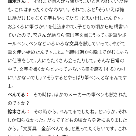
鈴木さん
それまで他人から絵がうまいと言われていた僕
も、これはまったくかなわない。それで、ふと「そういえば俺
は絵だけじゃなくて字もやってたな」と思い出したんです。
おふくろに筆づかいを仕込まれて、子どもの頃から結構書い
ていたので、宮さんが絵なら俺は字を書こうって。鉛筆やボ
ールペン、ペンなどいろいろな文具を試していって、やがて
筆を使い始めたんですよね。当時は朝から晩までがむしゃら
に仕事をして、人にもたくさん会ったりして。そんな日常の
中で、文字を書くからといっていちいち墨を磨る（する）わけ
にいかないでしょ？そうするとやっぱり筆ペン、となるんです
よ。
ぺんてる
その時は、ほかのメーカーの筆ペンも試された
のですか？
鈴木さん
その時から、ぺんてるでしたね。というか、それ
しか知らなかった。だって子どもの頃から身近にありました
から。「文房具＝全部ぺんてる」と思ってたくらいです。これ