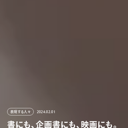
表現する人々
2024.02.01
書
に
も
、
企
画
書
に
も
、
映
画
に
も
。