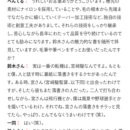
ぺんてる
うれしいお言葉ありがとうございます。穂先の
素材にナイロンを採用していることや、毛の根本から先端ま
でなだらかに細くしていくテーパー加工技術など、独自の技
術と創意工夫がありまして。それらの技術をしっかり継承
し、苦心しながら長年にわたって品質を守り続けているので
とても励みになります。鈴木さんの魅力的な書を随所で拝
見していますが、毛筆や筆ペンをずっとお使いだったんです
か？
鈴木さん
実は一番の転機は、宮﨑駿なんですよ。もとも
と僕、人と話す時に裏紙に落書きをするクセがあったんで
す。ある時、宮さん（宮﨑駿監督、以下同）と出会ったわけで
すが、そしたら彼もまた落書きの人だった。二人で打ち合わ
せしながら、宮さんは飛行機とか、僕は風景や野球選手とか
を描いているわけ。それでね、宮さんの落書きをチラッと見
てたら、やっぱり、とんでもなくうまいわけです（笑）。
一同
はい（笑）。