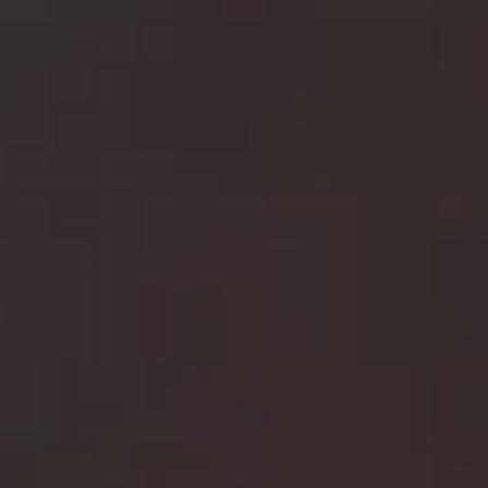
画材
その他