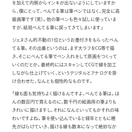
を加えて内側からインキが出ないようにしていますか
ら、僕にとって、ぺんてる筆は筆ペンではなく、完全に高
級画筆です（笑）。他の筆ペンも色々試しに使っていま
すが、結局ぺんてる筆に戻ってきてしまいます」
ジェヌさん的不動の1位というお墨付きをもらったぺん
てる筆。その出番というのは、まず大ラフをCG等で描
き、そこにぺんてる筆でペン入れをして原画をつくって
いくのだとか。最終的にはスキャンしてCGで線を加工
しながら仕上げていく、というデジタルとアナログを掛
け合わせた、なんとも個性的なものです。
「線も面も気持ちよく描けるんですよ、ぺんてる筆は。ほ
んの数百円で買えるのに、数千円の絵画用の筆よりも
きれいに描けますし、それになんといってもかすれの味
わいですよね。筆を使い込んでいると経年とともに穂
先がばらけていき、描ける線も数本になって絶妙なか