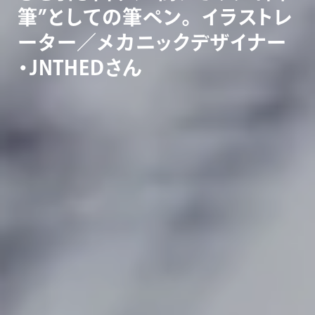
筆
”
と
し
て
の
筆
ペ
ン
。
イ
ラ
ス
ト
レ
ー
タ
ー
／
メ
カ
ニ
ッ
ク
デ
ザ
イ
ナ
ー
・
J
N
T
H
E
D
さ
ん