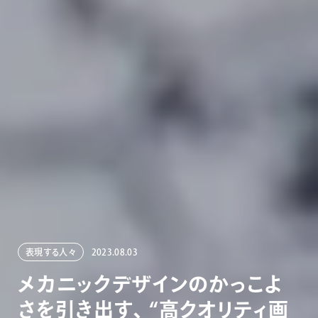
表現する人々
2023.08.03
メ
カ
ニ
ッ
ク
デ
ザ
イ
ン
の
か
っ
こ
よ
さ
を
引
き
出
す
、
“
高
ク
オ
リ
テ
ィ
画