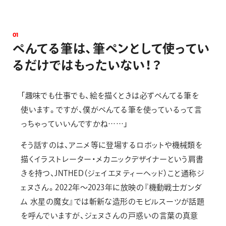
0
1
ぺ
ん
て
る
筆
は
、
筆
ペ
ン
と
し
て
使
っ
て
い
る
だ
け
で
は
も
っ
た
い
な
い
！
？
「趣味でも仕事でも、絵を描くときは必ずぺんてる筆を
使います。ですが、僕がぺんてる筆を使っているって言
っちゃっていいんですかね……」
そう話すのは、アニメ等に登場するロボットや機械類を
描くイラストレーター・メカニックデザイナーという肩書
きを持つ、JNTHED（ジェイエヌティーヘッド）こと通称ジ
ェヌさん。2022年～2023年に放映の『機動戦士ガンダ
ム 水星の魔女』では斬新な造形のモビルスーツが話題
を呼んでいますが、ジェヌさんの戸惑いの言葉の真意