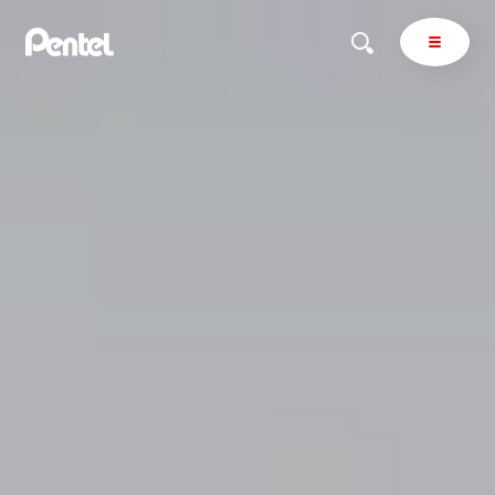
商品を探す
商品を探すトップ
ボールペン
ぺんてるについて
ペン
エナージェル
サインペン
オレンズ
マーカー
ぺんてるについてトップ
シャープペン
メッセージ
消し具
採用情報
ブラッシュ（筆）
運営会社