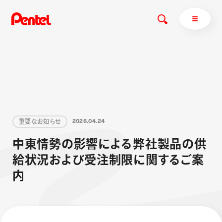
商品を探す
商品を探すトップ
重
要
な
お
知
ら
せ
2
0
2
6
.
0
4
.
2
4
ボールペン
中
東
情
勢
の
影
響
に
よ
る
弊
社
製
品
の
供
ぺんてるについて
ペン
エナージェル
サインペン
オレンズ
給
状
況
お
よ
び
受
注
制
限
に
関
す
る
ご
案
マーカー
ぺんてるについてトップ
内
シャープペン
メッセージ
消し具
採用情報
ブラッシュ（筆）
運営会社