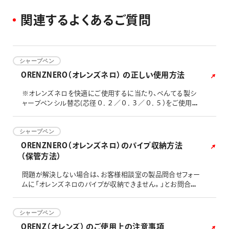
関
連
す
る
よ
く
あ
る
ご
質
問
シャープペン
ORENZNERO（オレンズネロ） の正しい使用方法
※オレンズネロを快適にご使用するに当たり、ぺんてる製シ
ャープペンシル替芯(芯径０．２／０．３／０．５）をご使用く
ださい。
シャープペン
ORENZNERO（オレンズネロ）のパイプ収納方法
（保管方法）
問題が解決しない場合は、お客様相談室の製品問合せフォー
ムに「オレンズネロのパイプが収納できません。」とお問合わ
せください。
シャープペン
ORENZ（オレンズ） のご使用上の注意事項