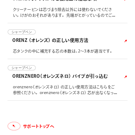
クリーナーピンは芯づまり除去以外には使わないでくださ
い。けがのおそれがあります。 先端がとがっているのでご注
意してください。 消しゴム、クリーナーピンなどの部品は口
に入れないでください。のどにつまるおそれがあります。 幼
児の手の届かないところにおいてください。 芯づまり解消の
シャープペン
ためにペン先を分解する際は、細かい部品の紛失にご注意く
ORENZ （オレンズ） の正しい使用方法
ださい。
芯タンクの中に補充する芯の本数は、2～3本が適当です。
シャープペン
ORENZNERO（オレンズネロ） パイプが引っ込む
orenznero（オレンズネロ） の正しい使用方法はこちらをご
参照ください。 orenznero（オレンズネロ） 芯が出なくなって
しまったらはこちらをご参照ください。
サポートトップへ