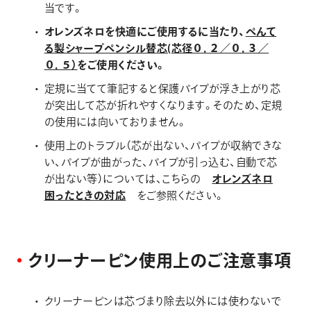
当です。
オレンズネロを快適にご使用するに当たり、
ぺんて
る製シャープペンシル替芯(芯径０．２／０．３／
０．５）
をご使用ください。
定規に当てて筆記すると保護パイプが浮き上がり芯
が突出して芯が折れやすくなります。そのため、定規
の使用には向いておりません。
使用上のトラブル（芯が出ない、パイプが収納できな
い、パイプが曲がった、パイプが引っ込む、自動で芯
が出ない等）については、こちらの
オレンズネロ
困ったときの対応
をご参照ください。
ク
リ
ー
ナ
ー
ピ
ン
使
用
上
の
ご
注
意
事
項
クリーナーピンは芯づまり除去以外には使わないで