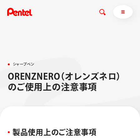
商品を探す
シ
ャ
ー
プ
ペ
ン
商品を探すトップ
O
R
E
N
Z
N
E
R
O
（
オ
レ
ン
ズ
ネ
ロ
）
ボールペン
の
ご
使
用
上
の
注
意
事
項
ぺんてるについて
ペン
エナージェル
サインペン
オレンズ
マーカー
ぺんてるについてトップ
シャープペン
メッセージ
消し具
採用情報
製
品
使
用
上
の
ご
注
意
事
項
ブラッシュ（筆）
運営会社