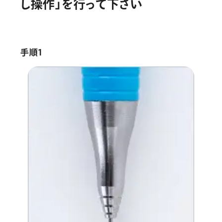
し
操
作
」
を
行
っ
て
下
さ
い
画材
その他
手順1