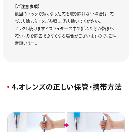
【ご注意事項】
数回のノックで短くなった芯を取り除けない場合は「芯
づまり除去法」をご参照し、取り除いてください。
ノックし続けますとスライダーの中で折れた芯が詰まり、
芯つまりを除去できなくなる場合がございますので、ご注
意願います。
4
.
オ
レ
ン
ズ
の
正
し
い
保
管
・
携
帯
方
法