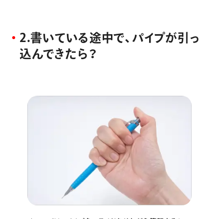
2
.
書
い
て
い
る
途
中
で
、
パ
イ
プ
が
引
っ
込
ん
で
き
た
ら
？