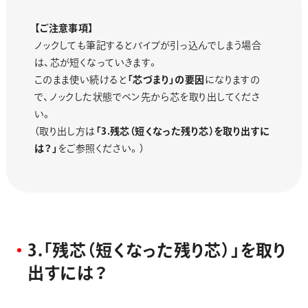
【ご注意事項】
ノックしても筆記するとパイプが引っ込んでしまう場合
は、芯が短くなっていきます。
このまま使い続けると
「芯づまり」の要因
になりますの
で、ノックした状態でペン先から芯を取り出してくださ
い。
（取り出し方は
「3.残芯（短くなった残り芯）を取り出すに
は？」
をご参照ください。）
3
.
「
残
芯
（
短
く
な
っ
た
残
り
芯
）
」
を
取
り
出
す
に
は
？