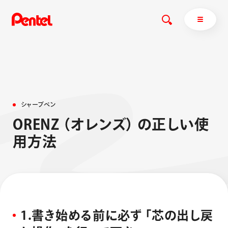
商品を探す
シ
ャ
ー
プ
ペ
ン
商品を探すトップ
O
R
E
N
Z
（
オ
レ
ン
ズ
）
の
正
し
い
使
ボールペン
用
方
法
ぺんてるについて
ペン
エナージェル
サインペン
オレンズ
マーカー
ぺんてるについてトップ
シャープペン
メッセージ
消し具
採用情報
1
.
書
き
始
め
る
前
に
必
ず
「
芯
の
出
し
戻
ブラッシュ（筆）
運営会社