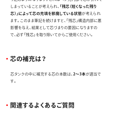
しまっていることが考えられ、
「残芯（短くなった残り
芯）」によって芯の充填を邪魔している状態
が考えられ
ます。このまま筆記を続けますと、「残芯」構造内部に悪
影響を与え、結果として芯づまりの要因になりますの
で、必ず「残芯」を取り除いてからご使用ください。
芯
の
補
充
は
？
芯タンクの中に補充する芯の本数は、
2～3本
が適当で
す。
関
連
す
る
よ
く
あ
る
ご
質
問