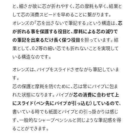
と、細さが故に芯が折れやすく、芯の摩耗も早く、結果と
して芯の消費スピードを早めることに繋がります。
オレンズの「芯を出さないで筆記する」という構造は、
芯
が折れる事を保護する役目と、摩耗による芯の減りで
の筆記を出来るだけ長く保つ役目
を担っています。結
果として、0.2等の細い芯でも折れないことを実現して
いる構造なのです。
オレンズは、パイプをスライドさせながら筆記していま
す。
芯の保護と摩耗を防ぐために、芯は常にパイプに包ま
れた状態になります。パイプが
芯の消費に合わせて上
にスライド（ペン先にパイプが引っ込む）しているので
、
書いている時でも紙面とパイプとの引っ掛かりは感じ
ず、一般的なシャープペンシルと同じような筆記感を得
ることができます。