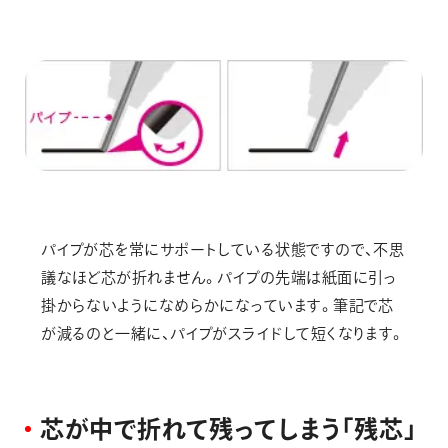
パイプが芯を常にサポートしている状態ですので、不思
議なほど芯が折れません。パイプの先端は紙面に引っ
掛からないようになめらかになっています。筆記で芯
が減るのと一緒に、パイプがスライドして短くなります。
芯
が
中
で
折
れ
て
残
っ
て
し
ま
う
「
残
芯
」