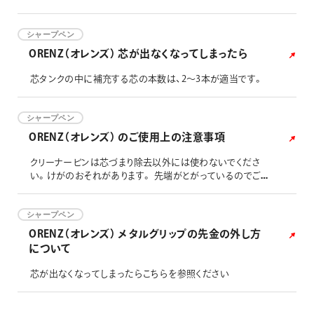
シャープペン
ORENZ（オレンズ） 芯が出なくなってしまったら
芯タンクの中に補充する芯の本数は、2～3本が適当です。
シャープペン
ORENZ（オレンズ） のご使用上の注意事項
クリーナーピンは芯づまり除去以外には使わないでくださ
い。けがのおそれがあります。 先端がとがっているのでご注
意してください。 消しゴム、クリーナーピンなどの部品は口
に入れないでください。のどにつまるおそれがあります。 幼
児の手の届かないところにおいてください。 芯づまり解消の
シャープペン
ためにペン先を分解する際は、細かい部品の紛失にご注意く
ORENZ（オレンズ） メタルグリップの先金の外し方
ださい。
について
芯が出なくなってしまったらこちらを参照ください