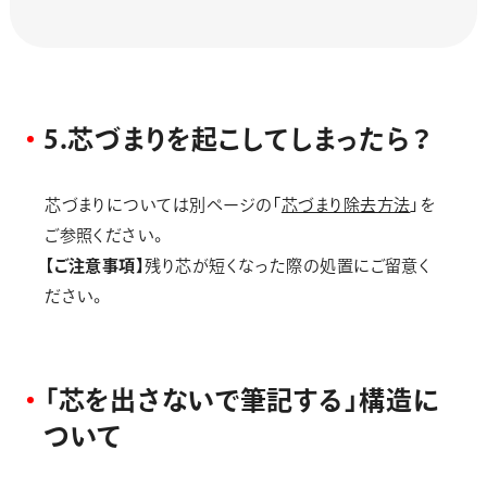
5
.
芯
づ
ま
り
を
起
こ
し
て
し
ま
っ
た
ら
？
芯づまりについては別ページの「
芯づまり除去方法
」を
ご参照ください。
【ご注意事項】
残り芯が短くなった際の処置にご留意く
ださい。
「
芯
を
出
さ
な
い
で
筆
記
す
る
」
構
造
に
つ
い
て