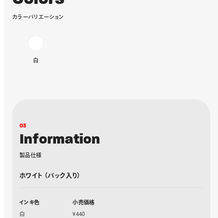
カ
ラ
ー
バ
リ
エ
ー
シ
ョ
ン
白
0
3
I
n
f
o
r
m
a
t
i
o
n
製
品
仕
様
ホワイト （パック入り）
インキ色
小売価格
白
¥440