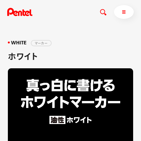
WHITE
マーカー
ホワイト
商品を探す
商品を探すトップ
ボールペン
ぺんてるについて
ペン
エナージェル
サインペン
オレンズ
マーカー
ぺんてるについてトップ
シャープペン
メッセージ
消し具
採用情報
ブラッシュ（筆）
運営会社