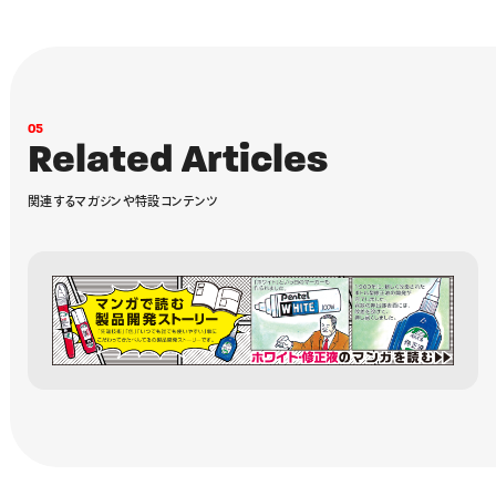
0
5
R
e
l
a
t
e
d
A
r
t
i
c
l
e
s
関
連
す
る
マ
ガ
ジ
ン
や
特
設
コ
ン
テ
ン
ツ