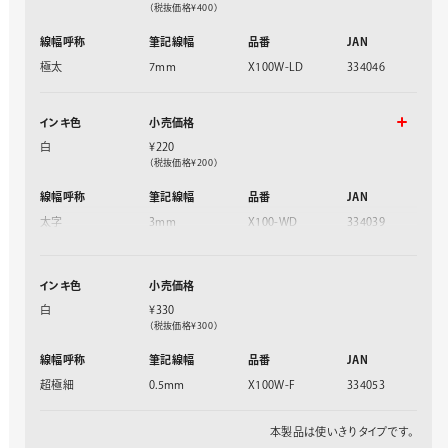
（税抜価格¥400）
線幅呼称
筆記線幅
品番
JAN
極太
7mm
X100W-LD
334046
インキ色
小売価格
白
¥220
（税抜価格¥200）
線幅呼称
筆記線幅
品番
JAN
太字
3mm
X100-WD
334039
中字
2.5mm
X100W-MD
334015
極細
1.3mm
X100W-SD
334022
インキ色
小売価格
白
¥330
（税抜価格¥300）
線幅呼称
筆記線幅
品番
JAN
超極細
0.5mm
X100W-F
334053
本製品は使いきりタイプです。