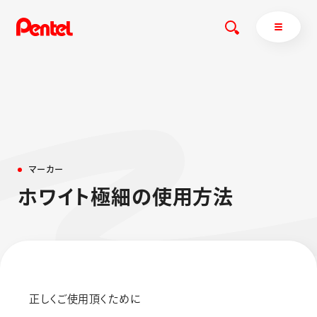
商品を探す
商品を探すトップ
マ
ー
カ
ー
ボールペン
ホ
ワ
イ
ト
極
細
の
使
用
方
法
ぺんてるについて
ペン
エナージェル
サインペン
オレンズ
マーカー
ぺんてるについてトップ
シャープペン
メッセージ
消し具
採用情報
正しくご使用頂くために
ブラッシュ（筆）
運営会社