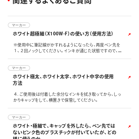
関
連
す
る
よ
く
あ
る
ご
質
問
マーカー
ホワイト超極細（X100W-F）の使い方（使用方法）
※使用中に筆記線がかすれるようになったら、再度ペン先を
１、２回ノックしてください。インキが通じた状態ですので、
スムーズにインキは供給されます。 ※筆記する時はペン先を
出来るだけ垂直にしてご使用ください。筆記面を削るように
強く押し当てて筆記しますと、ペン先部に削りカスが詰まり、
マーカー
筆記不具合の原因となります。 ※インキが前軸やペン先に付
ホワイト極太、ホワイト太字、ホワイト中字の使用
着した場合は、不要な紙で拭き取りをお願いいたします。（テ
方法
ィッシュで拭
４. ご使用後は付着した余分なインキを拭き取ってから、しっ
かりキャップをして、横置きで保管してください。
マーカー
ホワイト・極細で、キャップを外したら、ペン先では
ないピンク色のプラスチックが付いていたが、どの
様に使うのか。