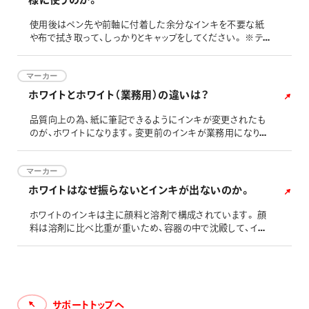
使用後はペン先や前軸に付着した余分なインキを不要な紙
や布で拭き取って、しっかりとキャップをしてください。 ※ティ
ッシュは、拭き取りの際に使用すると、付着して取れなくなる
恐れがあります。 インキが付着したままキャップをするとキャ
ップが取れなくなる恐れがあります。 製品保管時は、本体を
マーカー
横向きの状態にして保管をお願いします。 できる限り期間を
ホワイトとホワイト（業務用）の違いは？
空けずに、コンスタントに筆記されることをお勧めいたしま
す。
品質向上の為、紙に筆記できるようにインキが変更されたも
のが、ホワイトになります。変更前のインキが業務用になり、
紙の筆記には不向きになります。 それぞれの筆記適合品と
筆記不適合品は、以下の通りになります。
マーカー
ホワイトはなぜ振らないとインキが出ないのか。
ホワイトのインキは主に顔料と溶剤で構成されています。 顔
料は溶剤に比べ比重が重いため、容器の中で沈殿して、イン
キが分離して濃く書けない場合があるので使用する際には
本体をよく振る必要があり、容器内部には液を掻き混ぜるた
めの金属部品が入っております
サポートトップへ