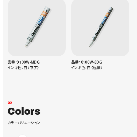
品番：X100W-MDG
品番：X100W-SDG
インキ色：白〈中字〉
インキ色：白〈極細〉
0
2
C
o
l
o
r
s
カ
ラ
ー
バ
リ
エ
ー
シ
ョ
ン