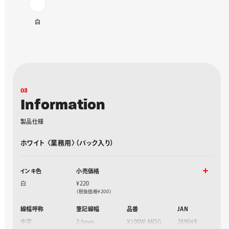
白
0
3
I
n
f
o
r
m
a
t
i
o
n
製
品
仕
様
ホワイト 〈業務用〉（パック入り）
インキ色
小売価格
白
¥220
（税抜価格¥200）
線幅呼称
筆記線幅
品番
JAN
中字
2.5mm
X100W-MDG
289049