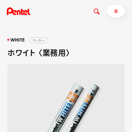
WHITE
マーカー
ホワイト 〈業務用〉
商品を探す
商品を探すトップ
ボールペン
ぺんてるについて
ペン
エナージェル
サインペン
オレンズ
マーカー
ぺんてるについてトップ
シャープペン
メッセージ
消し具
採用情報
ブラッシュ（筆）
運営会社