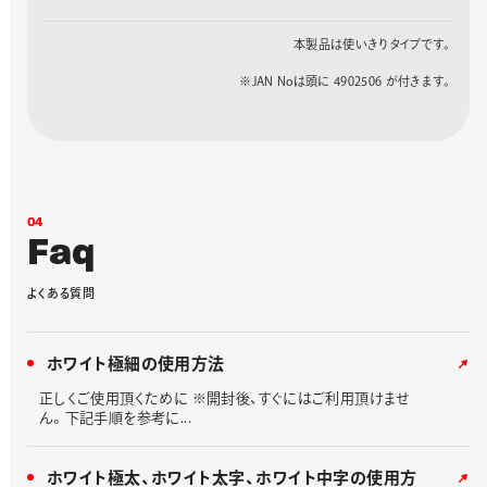
極細
1.3mm
X100W-SDG
285607
本製品は使いきりタイプです。
※JAN Noは頭に 4902506 が付きます。
0
4
F
a
q
よ
く
あ
る
質
問
ホワイト極細の使用方法
正しくご使用頂くために ※開封後、すぐにはご利用頂けませ
ん。下記手順を参考に...
ホワイト極太、ホワイト太字、ホワイト中字の使用方