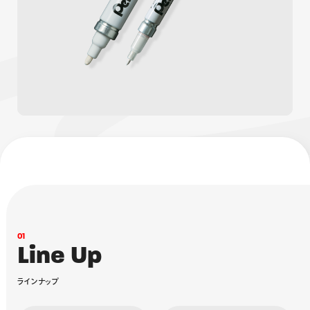
画材
その他
0
1
L
i
n
e
U
p
ラ
イ
ン
ナ
ッ
プ