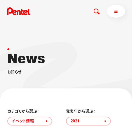
N
e
w
s
商品を探す
商品を探すトップ
お
知
ら
せ
ボールペン
ぺんてるについて
ペン
エナージェル
サインペン
オレンズ
マーカー
ぺんてるについてトップ
シャープペン
メッセージ
カテゴリから選ぶ：
発表年から選ぶ：
消し具
採用情報
イベント情報
2021
ブラッシュ（筆）
運営会社