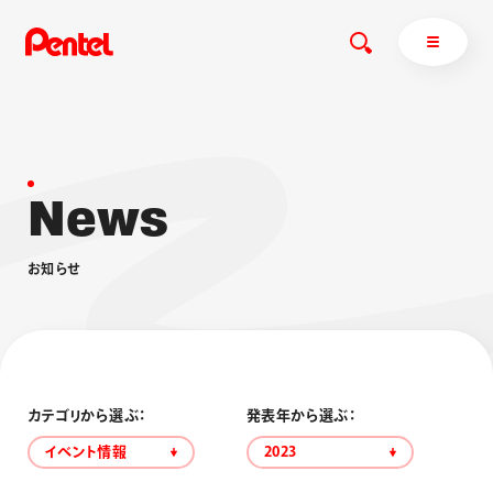
N
e
w
s
商品を探す
商品を探すトップ
お
知
ら
せ
ボールペン
ぺんてるについて
ペン
エナージェル
サインペン
オレンズ
マーカー
ぺんてるについてトップ
シャープペン
メッセージ
カテゴリから選ぶ：
発表年から選ぶ：
消し具
採用情報
イベント情報
2023
ブラッシュ（筆）
運営会社