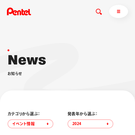
N
e
w
s
商品を探す
商品を探すトップ
お
知
ら
せ
ボールペン
ぺんてるについて
ペン
エナージェル
サインペン
オレンズ
マーカー
ぺんてるについてトップ
シャープペン
メッセージ
カテゴリから選ぶ：
発表年から選ぶ：
消し具
採用情報
イベント情報
2024
ブラッシュ（筆）
運営会社