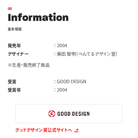
0
2
I
n
f
o
r
m
a
t
i
o
n
基
本
情
報
発売年
2004
デザイナー
柴田 智明（ぺんてるデザイン室）
※生産・販売終了商品
受賞
GOOD DESIGN
受賞年
2004
グッドデザイン賞公式サイトへ