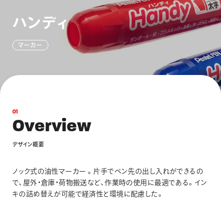
画材
ハ
ン
デ
ィ
その他
マ
ー
カ
ー
0
1
O
v
e
r
v
i
e
w
デ
ザ
イ
ン
概
要
ノック式の油性マーカー 。片手でペン先の出し入れができるの
で、屋外・倉庫・荷物搬送など、作業時の使用に最適である。イン
キの詰め替えが可能で経済性と環境に配慮した。