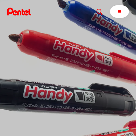
商品を探す
商品を探すトップ
ボールペン
ぺんてるについて
ペン
エナージェル
サインペン
オレンズ
マーカー
ぺんてるについてトップ
シャープペン
メッセージ
消し具
採用情報
ブラッシュ（筆）
運営会社