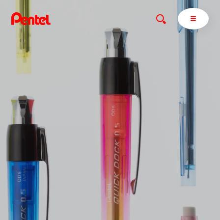
商品を探す
商品を探すトップ
ボールペン
ぺんてるについて
ペン
エナージェル
サインペン
オレンズ
マーカー
ぺんてるについてトップ
シャープペン
メッセージ
消し具
採用情報
ブラッシュ（筆）
運営会社