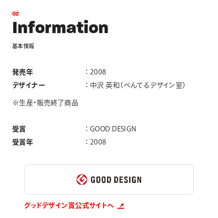
0
2
I
n
f
o
r
m
a
t
i
o
n
基
本
情
報
発売年
2008
デザイナー
中沢 英和（ぺんてるデザイン室）
※生産・販売終了商品
受賞
GOOD DESIGN
受賞年
2008
グッドデザイン賞公式サイトへ