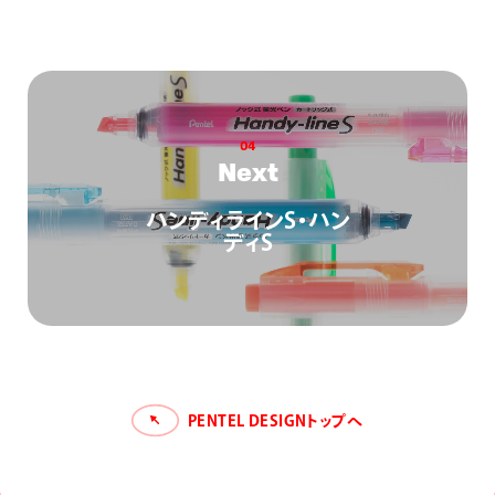
0
4
N
e
x
t
ハンディラインS・ハン
ディS
PENTEL DESIGNトップへ