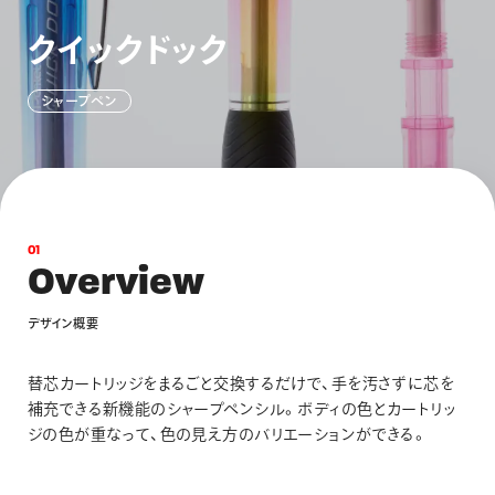
画材
ク
イ
ッ
ク
ド
ッ
ク
その他
シ
ャ
ー
プ
ペ
ン
0
1
O
v
e
r
v
i
e
w
デ
ザ
イ
ン
概
要
替芯カートリッジをまるごと交換するだけで、手を汚さずに芯を
補充できる新機能のシャープペンシル。ボディの色とカートリッ
ジの色が重なって、色の見え方のバリエーションができる。