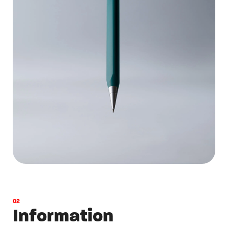
0
2
I
n
f
o
r
m
a
t
i
o
n