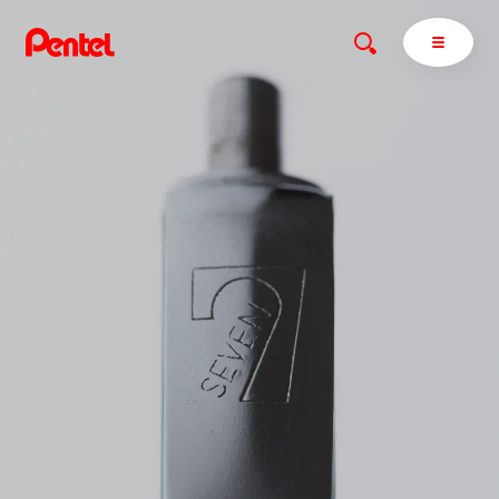
商品を探す
商品を探すトップ
ボールペン
ぺんてるについて
ペン
エナージェル
サインペン
オレンズ
マーカー
ぺんてるについてトップ
シャープペン
メッセージ
消し具
採用情報
ブラッシュ（筆）
運営会社