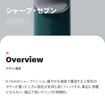
画材
シ
ャ
ー
プ
・
セ
ブ
ン
その他
シ
ャ
ー
プ
ペ
ン
0
1
O
v
e
r
v
i
e
w
デ
ザ
イ
ン
概
要
0.7mmのシャープペンシル｡緩やかな曲面で構成する三角形の
ボディが握ったときに指先が気持ち良くフィットする｡筆記に邪魔
にならない、幅広で短いクリップが特徴的。