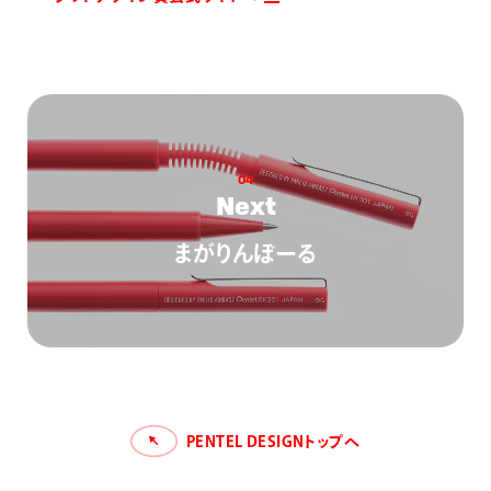
0
4
N
e
x
t
まがりんぼーる
PENTEL DESIGNトップへ