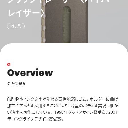
画材
レ
イ
ザ
ー
〉
その他
消
し
具
0
1
O
v
e
r
v
i
e
w
デ
ザ
イ
ン
概
要
印刷物やインク文字が消せる高性能消しゴム。ホルダーに曲げ
加工のアルミを採用することにより、薄型のボディを実現し細か
い消字を可能にしている。1990年グッドデザイン賞受賞、2001
年ロングライフデザイン賞受賞。