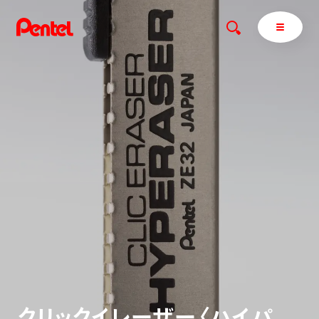
商品を探す
商品を探すトップ
ボールペン
ぺんてるについて
ペン
エナージェル
サインペン
オレンズ
マーカー
ぺんてるについてトップ
シャープペン
メッセージ
消し具
採用情報
ブラッシュ（筆）
運営会社
ク
リ
ッ
ク
イ
レ
ー
ザ
ー
〈
ハ
イ
パ