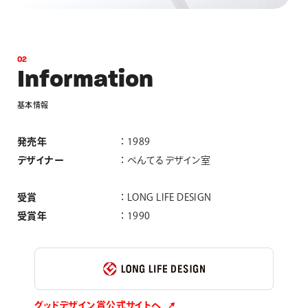
0
2
I
n
f
o
r
m
a
t
i
o
n
基
本
情
報
発売年
1989
デザイナー
ぺんてるデザイン室
受賞
LONG LIFE DESIGN
受賞年
1990
グッドデザイン賞公式サイトへ