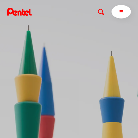
商品を探す
商品を探すトップ
ボールペン
ぺんてるについて
ペン
エナージェル
サインペン
オレンズ
マーカー
ぺんてるについてトップ
シャープペン
メッセージ
消し具
採用情報
ブラッシュ（筆）
運営会社