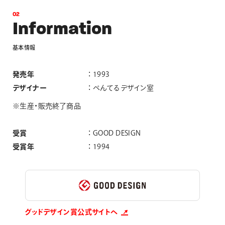
0
2
I
n
f
o
r
m
a
t
i
o
n
基
本
情
報
発売年
1993
デザイナー
ぺんてるデザイン室
※生産・販売終了商品
受賞
GOOD DESIGN
受賞年
1994
グッドデザイン賞公式サイトへ