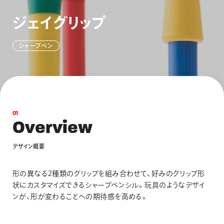
画材
ジ
ェ
イ
グ
リ
ッ
プ
その他
シ
ャ
ー
プ
ペ
ン
0
1
O
v
e
r
v
i
e
w
デ
ザ
イ
ン
概
要
形の異なる2種類のグリップを組み合わせて、好みのグリップ形
状にカスタマイズできるシャープペンシル。玩具のようなデザイ
ンが、形が変わることへの期待感を高める。