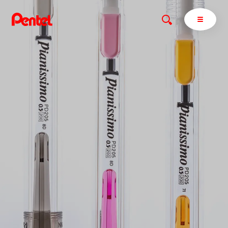
商品を探す
商品を探すトップ
ボールペン
ぺんてるについて
ペン
エナージェル
サインペン
オレンズ
マーカー
ぺんてるについてトップ
シャープペン
メッセージ
消し具
採用情報
ブラッシュ（筆）
運営会社