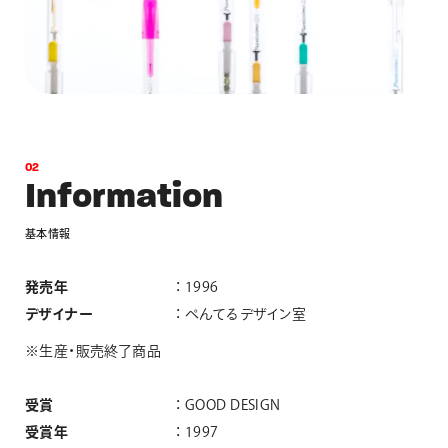
0
2
I
n
f
o
r
m
a
t
i
o
n
基
本
情
報
発売年
1996
デザイナー
ぺんてるデザイン室
※生産・販売終了商品
受賞
GOOD DESIGN
受賞年
1997