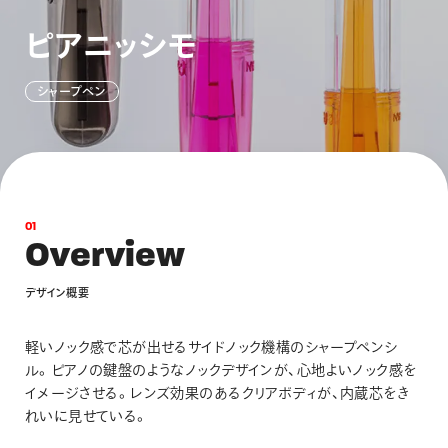
画材
ピ
ア
ニ
ッ
シ
モ
その他
シ
ャ
ー
プ
ペ
ン
0
1
O
v
e
r
v
i
e
w
デ
ザ
イ
ン
概
要
軽いノック感で芯が出せるサイドノック機構のシャープペンシ
ル。ピアノの鍵盤のようなノックデザインが、心地よいノック感を
イメージさせる。レンズ効果のあるクリアボディが、内蔵芯をき
れいに見せている。