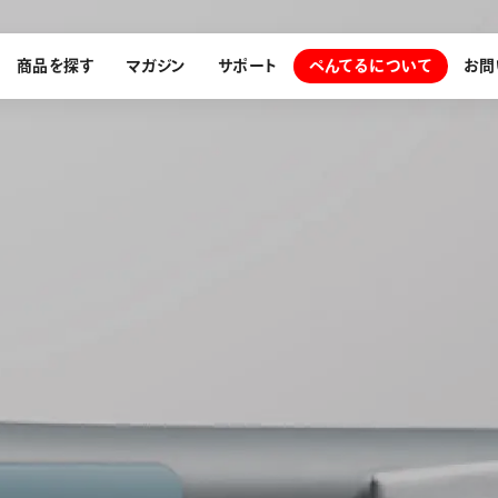
商品を探す
マガジン
サポート
ぺんてるについて
お問
探す
ぺんてるについて
ン
サインペン
オレンズ
メッセージ
採用情報
筆）
運営会社