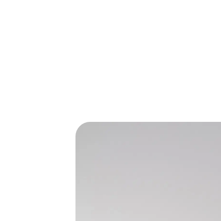
テ
ク
ニ
カ
E
X
ボ
ー
ル
ペ
ン
シ
ャ
ー
プ
ペ
ン