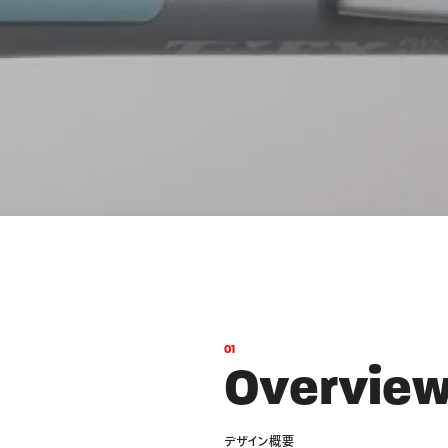
ーン 限定
アートクレヨン
くるりら
sign
0
1
O
v
e
r
v
i
e
デ
ザ
イ
ン
概
要