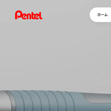
ホーム
商品を
ボールペン
ペン
マーカー
シャープペ
エナージェル
消し具
ブラッシュ（
画材
その他