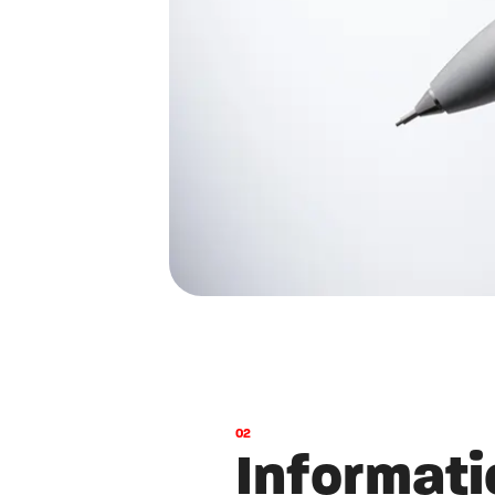
0
2
I
n
f
o
r
m
a
t
i