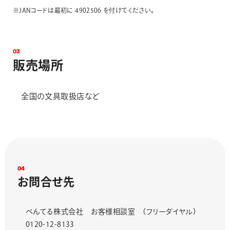
※JANコードは最初に 4902506 を付けてください。
0
3
販
売
場
所
全国の文具取扱店など
0
4
お
問
合
せ
先
ぺんてる株式会社 お客様相談室 （フリーダイヤル）
0120-12-8133