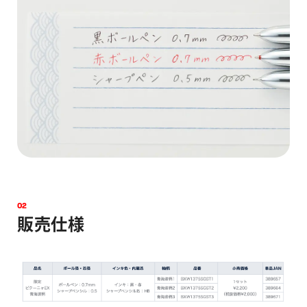
0
2
販
売
仕
様