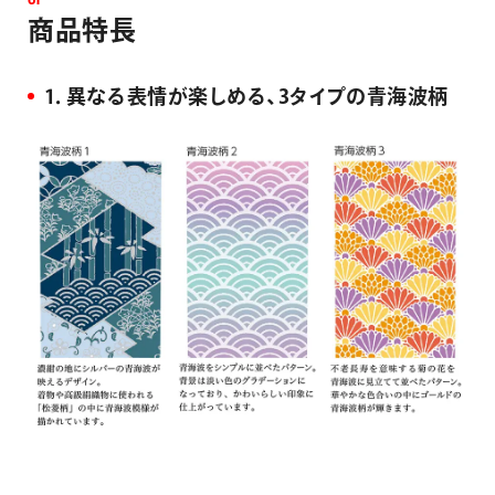
0
1
商
品
特
長
1．異なる表情が楽しめる、3タイプの青海波柄