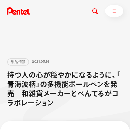
商品を探す
製
品
情
報
2
0
2
1
.
0
3
.
1
6
商品を探すトップ
持
つ
人
の
心
が
穏
や
か
に
な
る
よ
う
に
、
「
ボールペン
青
海
波
柄
」
の
多
機
能
ボ
ー
ル
ペ
ン
を
発
ぺんてるについて
ペン
エナージェル
サインペン
オレンズ
売
和
雑
貨
メ
ー
カ
ー
と
ぺ
ん
て
る
が
コ
マーカー
ぺんてるについてトップ
ラ
ボ
レ
ー
シ
ョ
ン
シャープペン
メッセージ
消し具
採用情報
ブラッシュ（筆）
運営会社