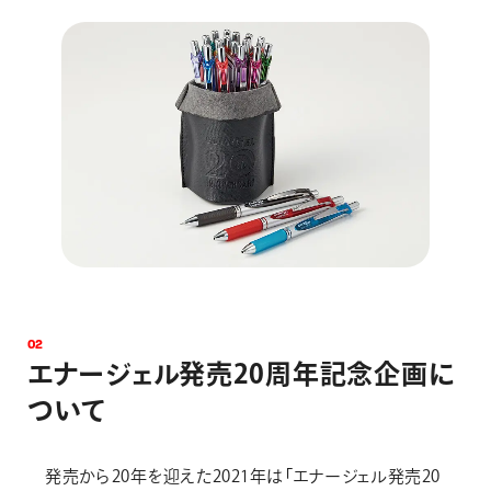
0
2
エ
ナ
ー
ジ
ェ
ル
発
売
2
0
周
年
記
念
企
画
に
つ
い
て
発売から20年を迎えた2021年は「エナージェル発売20