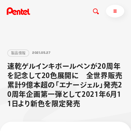
製
品
情
報
2
0
2
1
.
0
5
.
2
7
商品を探す
速
乾
ゲ
ル
イ
ン
キ
ボ
ー
ル
ペ
ン
が
2
0
周
年
商品を探すトップ
を
記
念
し
て
2
0
色
展
開
に
全
世
界
販
売
ボールペン
累
計
9
億
本
超
の
「
エ
ナ
ー
ジ
ェ
ル
」
発
売
2
ぺんてるについて
ペン
エナージェル
サインペン
オレンズ
0
周
年
企
画
第
一
弾
と
し
て
2
0
2
1
年
6
月
1
マーカー
ぺんてるについてトップ
1
日
よ
り
新
色
を
限
定
発
売
シャープペン
メッセージ
消し具
採用情報
ブラッシュ（筆）
運営会社